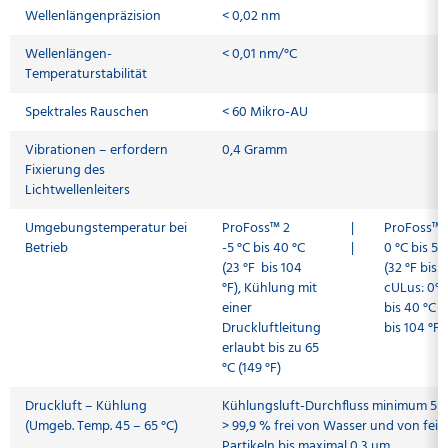
Wellenlängenpräzision
< 0,02 nm
Wellenlängen-
< 0,01 nm/°C
Temperaturstabilität
Spektrales Rauschen
< 60 Mikro-AU
Vibrationen – erfordern
0,4 Gramm
Fixierung des
Lichtwellenleiters
Umgebungstemperatur bei
ProFoss™ 2
|
ProFoss™ 
Betrieb
-5 °C bis 40 °C
|
0 °C bis 50
(23 °F bis 104
(32 °F bis 1
°F), Kühlung mit
cULus: 0°C
einer
bis 40 °C (
Druckluftleitung
bis 104 °F)
erlaubt bis zu 65
°C (149 °F)
Druckluft – Kühlung
Kühlungsluft-Durchfluss minimum 5 l
(Umgeb. Temp. 45 – 65 °C)
> 99,9 % frei von Wasser und von fei
Partikeln bis maximal 0,3 µm