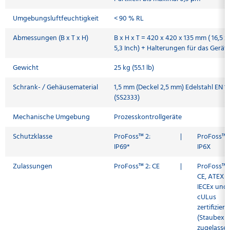
Umgebungsluftfeuchtigkeit
< 90 % RL
Abmessungen (B x T x H)
B x H x T = 420 x 420 x 135 mm ( 16,5 x 
5,3 Inch) + Halterungen für das Gerät
Gewicht
25 kg (55.1 lb)
Schrank- / Gehäusematerial
1,5 mm (Deckel 2,5 mm) Edelstahl EN 1
(SS2333)
Mechanische Umgebung
Prozesskontrollgeräte
Schutzklasse
ProFoss™ 2:
|
ProFoss™ 2
IP69*
IP6X
Zulassungen
ProFoss™ 2: CE
|
ProFoss™ 2
CE, ATEX 
IECEx und
cULus
zertifiziert
(Staubexp
zugelassen