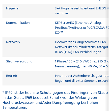
Hygiene
3-A Hygiene zertifiziert und EHEDG H
zertifiziert
Kommunikation
KEPServerEX (Ethernet, Analog,
Profibus/Profinet) zu PLC/SCADA; FO
IQX™
Netzwerk
Hochwertiges, abgeschirmtes LAN-
Netzwerkkabel; mindestens Kategorie 
RJ 45 (IP 67) LAN Verbindungen
Stromversorgung
1 Phase, 100 – 240 VAC (max ±10 % de
Nennspannung), max. 40 VA, 50 – 60
Betrieb
Innen- oder Außenbereich, geschützt
Regen und direkter Sonneneinstrahl
* IP69 ist der höchste Schutz gegen das Eindringen von Staub
in das Gerät. IP69 bedeutet Schutz vor der Wirkung von
Hochdruckwasser- und/oder Dampfreinigung bei hohen
Temperaturen.