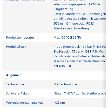
lebensmittelgeeigneter FFPM O-
Ringdichtung.
Passt in Standard GEA Tuchenhagen
Varinline Access Einheit mit Ø68 mm 
Ø50 mm Öffnung oder FOSS
Edelstahlverschweißung
Produkttemperatur
Max 150 °C (302 °F)
Produktdruck
Produktionsdruck < 30 bar (< 435 PSI).
Stoßdruck < 75 bar (< 1088 PSI). Warn
Varinline Access Einheiten höher als 
erlauben einen maximalen Druck von 
bar (145 PSI).
Allgemein
Technologie
NIR Technologie
Software-Paket
ISIscan™ NOVA zur Geräteüberwach
Wellenlängengenauigkeit
<0,5 nm