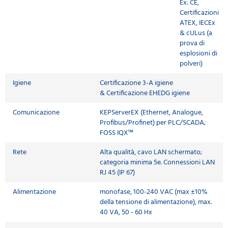
Ex: CE,
Certificazioni
ATEX, IECEx
& cULus (a
prova di
esplosioni di
polveri)
Igiene
Certificazione 3-A igiene
& Certificazione EHEDG igiene
Comunicazione
KEPServerEX (Ethernet, Analogue,
Profibus/Profinet) per PLC/SCADA;
FOSS IQX™
Rete
Alta qualità, cavo LAN schermato;
categoria minima 5e. Connessioni LAN
RJ 45 (IP 67)
Alimentazione
monofase, 100-240 VAC (max ±10%
della tensione di alimentazione), max.
40 VA, 50 - 60 Hx