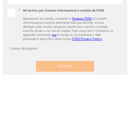
Mi iscrivo per ricevere informazioni e notizie da FOSS
Spuntando la casella, consenti al
Gruppo FOSS
di inviarti
informazioni e notizie pertinenti alla tua attività, inclusi
dettagli sulle nostre soluzioni analitiche e servizi correlati,
tramite email o sui social media. Puoi revocare il consenso in
qualsiasi momento
qui
Il modo in cui trattiamo i dati
personali è descritto nella nostra
FOSS Privacy Policy.
Campi obbligatori
ISCRIVITI
ANALYTICS BEYOND MEASURE
CONTATTI
FOSS Italia S.r.l. - Socio Unico
Società soggetta a direzione e coordinamento di FOSS A/S
Corso Stati Uniti 1/77