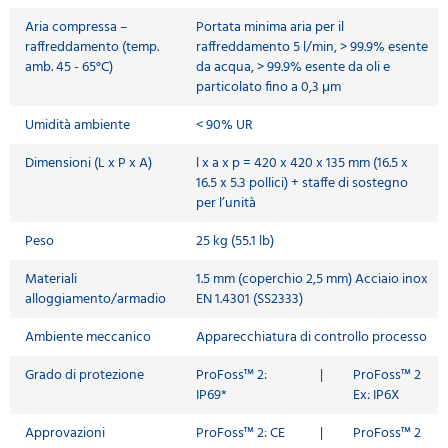
Aria compressa –
Portata minima aria per il
raffreddamento (temp.
raffreddamento 5 l/min, > 99.9% esente
amb. 45 - 65°C)
da acqua, > 99.9% esente da oli e
particolato fino a 0,3 μm
Umidità ambiente
< 90% UR
Dimensioni (L x P x A)
l x a x p = 420 x 420 x 135 mm (16.5 x
16.5 x 5.3 pollici) + staffe di sostegno
per l’unità
Peso
25 kg (55.1 lb)
Materiali
1.5 mm (coperchio 2,5 mm) Acciaio inox
alloggiamento/armadio
EN 1.4301 (SS2333)
Ambiente meccanico
Apparecchiatura di controllo processo
Grado di protezione
ProFoss™ 2:
|
ProFoss™ 2
IP69*
Ex: IP6X
Approvazioni
ProFoss™ 2: CE
|
ProFoss™ 2