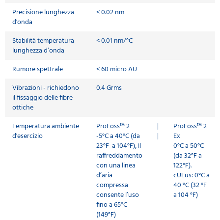
Precisione lunghezza
< 0.02 nm
d'onda
Stabilità temperatura
< 0.01 nm/°C
lunghezza d’onda
Rumore spettrale
< 60 micro AU
Vibrazioni - richiedono
0.4 Grms
il fissaggio delle fibre
ottiche
Temperatura ambiente
ProFoss™ 2
|
ProFoss™ 2
d'esercizio
-5°C a 40°C (da
|
Ex
23°F a 104°F), Il
0°C a 50°C
raffreddamento
(da 32°F a
con una linea
122°F).
d’aria
cULus: 0°C a
compressa
40 °C (32 °F
consente l’uso
a 104 °F)
fino a 65°C
(149°F)