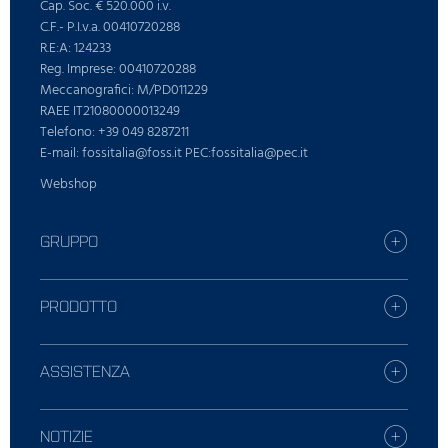
Cap. Soc. € 520.000 i.v.
C.F.- P.I.v.a. 00410720288
R.E:A: 124233
Reg. Imprese: 00410720288
Meccanografici: M/PD011229
RAEE IT21080000013249
Telefono: +39 049 8287211
E-mail: fossitalia@foss.it PEC:fossitalia@pec.it
Webshop
GRUPPO
Carriera
Trova la tua fliale FOSS
PRODOTTO
Stampa
Tutte le soluzioni
Sostenibilitá
Servizi digitali
ASSISTENZA
FOSS Chi siamo
Lattiero caseario
SmartCare
Mangimi e foraggi
Contattate L'Assistenza locale
NOTIZIE
Analisi chimiche