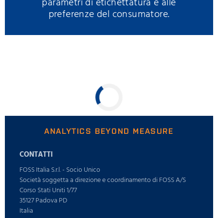
parametri di etichettatura e alle
preferenze del consumatore.
ANALYTICS BEYOND MEASURE
CONTATTI
FOSS Italia S.r.l. - Socio Unico
Società soggetta a direzione e coordinamento di FOSS A/S
Corso Stati Uniti 1/77
35127 Padova PD
Italia