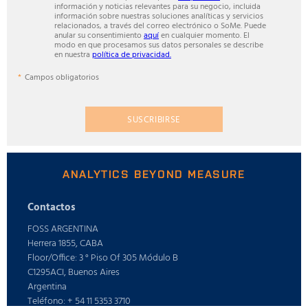
información y noticias relevantes para su negocio, incluida
información sobre nuestras soluciones analíticas y servicios
relacionados, a través del correo electrónico o SoMe. Puede
anular su consentimiento
aquí
en cualquier momento. El
modo en que procesamos sus datos personales se describe
en nuestra
política de privacidad.
Campos obligatorios
SUSCRIBIRSE
ANALYTICS BEYOND MEASURE
Contactos
FOSS ARGENTINA
Herrera 1855, CABA
Floor/Office: 3 ° Piso Of 305 Módulo B
C1295ACI, Buenos Aires
Argentina
Teléfono: + 54 11 5353 3710