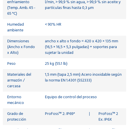
enfriamiento
l/min, > 99,9 % sin agua, > 99,9 % sin aceite y
(Temp. Amb. 45 -
partículas finas hasta 0,3 μm
65 °C)
Humedad
< 90% HR
ambiente
Dimensiones
ancho x alto x fondo = 420 x 420 × 135 mm
(Ancho x Fondo
(16,5 × 16,5 × 5,3 pulgadas) + soportes para
x Alto)
sujetar la unidad
Peso
25 kg (55.1 lb)
Materiales del
1,5 mm (tapa 2,5 mm) Acero inoxidable según
armazón /
la norma EN 1.4301 (SS2333)
carcasa
Entorno
Equipo de control del proceso
mecánico
Grado de
ProFoss™ 2: IP69*
|
ProFoss™ 2
protección
Ex: IP6X