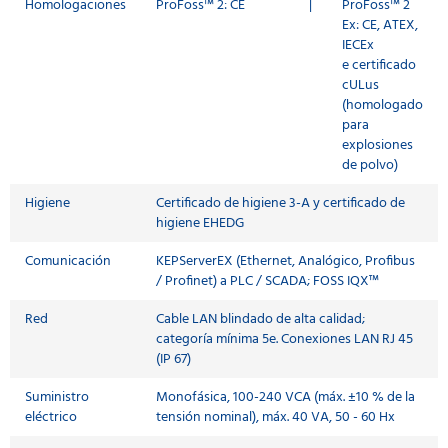
Homologaciones
ProFoss™ 2: CE
|
ProFoss™ 2
Ex: CE, ATEX,
IECEx
e certificado
cULus
(homologado
para
explosiones
de polvo)
Higiene
Certificado de higiene 3-A y certificado de
higiene EHEDG
Comunicación
KEPServerEX (Ethernet, Analógico, Profibus
/ Profinet) a PLC / SCADA; FOSS IQX™
Red
Cable LAN blindado de alta calidad;
categoría mínima 5e. Conexiones LAN RJ 45
(IP 67)
Suministro
Monofásica, 100-240 VCA (máx. ±10 % de la
eléctrico
tensión nominal), máx. 40 VA, 50 - 60 Hx