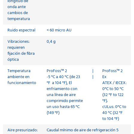
longitud de
onda ante
cambios de
temperatura
Ruido espectral
< 60 micro AU
Vibraciones:
0,4 g
requieren
fijación de fibra
óptica
Temperatura
ProFoss™ 2
|
ProFoss™ 2
ambiente en
-5 °C a 40 °C (de 23
|
Ex
funcionamiento
°F a 104 °F), El
ATEX / IECEX:
enfriamiento con
0°C to 50 °C
una línea de aire
(32 °F to 122
comprimido permite
°F).
un uso hasta 65 °C
cULus: 0°C to
(149 °F)
40 °C (32 °F
to 104 °F)
Aire presurizado:
Caudal mínimo de aire de refrigeración 5