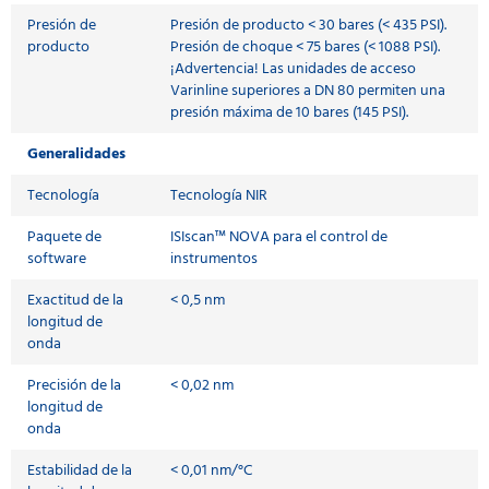
Presión de
Presión de producto < 30 bares (< 435 PSI).
producto
Presión de choque < 75 bares (< 1088 PSI).
¡Advertencia! Las unidades de acceso
Varinline superiores a DN 80 permiten una
presión máxima de 10 bares (145 PSI).
Generalidades
Tecnología
Tecnología NIR
Paquete de
ISIscan™ NOVA para el control de
software
instrumentos
Exactitud de la
< 0,5 nm
longitud de
onda
Precisión de la
< 0,02 nm
longitud de
onda
Estabilidad de la
< 0,01 nm/°C