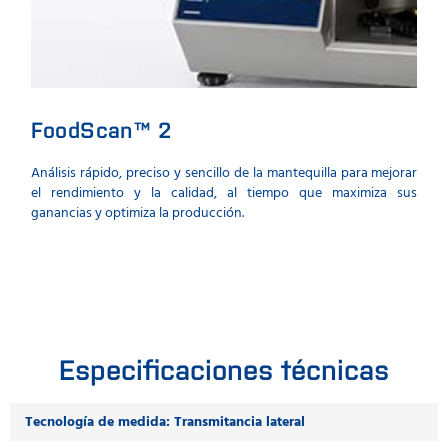
FoodScan™ 2
Mi
Análisis rápido, preciso y sencillo de la mantequilla para mejorar
Milk
el rendimiento y la calidad, al tiempo que maximiza sus
anal
ganancias y optimiza la producción.
mant
mant
homo
Especificaciones técnicas
Tecnología de medida: Transmitancia lateral