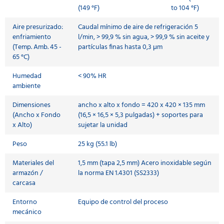
(149 °F)
to 104 °F)
Aire presurizado:
Caudal mínimo de aire de refrigeración 5
enfriamiento
l/min, > 99,9 % sin agua, > 99,9 % sin aceite y
(Temp. Amb. 45 -
partículas finas hasta 0,3 μm
65 °C)
Humedad
< 90% HR
ambiente
Dimensiones
ancho x alto x fondo = 420 x 420 × 135 mm
(Ancho x Fondo
(16,5 × 16,5 × 5,3 pulgadas) + soportes para
x Alto)
sujetar la unidad
Peso
25 kg (55.1 lb)
Materiales del
1,5 mm (tapa 2,5 mm) Acero inoxidable según
armazón /
la norma EN 1.4301 (SS2333)
carcasa
Entorno
Equipo de control del proceso
mecánico