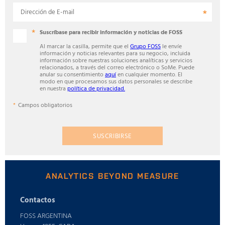
Dirección de E-mail
Suscríbase para recibir información y noticias de FOSS
Al marcar la casilla, permite que el
Grupo FOSS
le envíe
información y noticias relevantes para su negocio, incluida
información sobre nuestras soluciones analíticas y servicios
relacionados, a través del correo electrónico o SoMe. Puede
anular su consentimiento
aquí
en cualquier momento. El
modo en que procesamos sus datos personales se describe
en nuestra
política de privacidad.
Campos obligatorios
SUSCRIBIRSE
ANALYTICS BEYOND MEASURE
Contactos
FOSS ARGENTINA