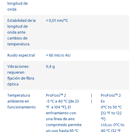
longitud de
onda
Estabilidad de la
< 0,01 nm/°C
longitud de
onda ante
cambios de
temperatura
Ruido espectral
< 60 micro AU
Vibraciones:
0,4 g
requieren
fijación de fibra
óptica
Temperatura
ProFoss™ 2
|
ProFoss™ 2
ambiente en
-5 °C a 40 °C (de 23
|
Ex
funcionamiento
°F a 104 °F), El
0°C to 50 °C
enfriamiento con
(32 °F to 122
una línea de aire
°F)
comprimido permite
cULus: 0°C to
un uso hasta 65 °C
40 °C (32 °F