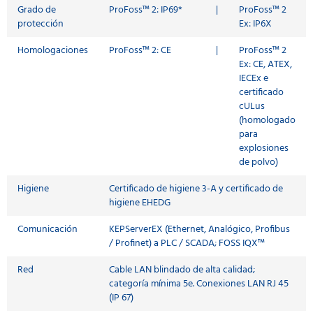
Grado de
ProFoss™ 2: IP69*
|
ProFoss™ 2
protección
Ex: IP6X
Homologaciones
ProFoss™ 2: CE
|
ProFoss™ 2
Ex: CE, ATEX,
IECEx e
certificado
cULus
(homologado
para
explosiones
de polvo)
Higiene
Certificado de higiene 3-A y certificado de
higiene EHEDG
Comunicación
KEPServerEX (Ethernet, Analógico, Profibus
/ Profinet) a PLC / SCADA; FOSS IQX™
Red
Cable LAN blindado de alta calidad;
categoría mínima 5e. Conexiones LAN RJ 45
(IP 67)