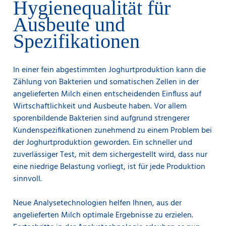
Hygienequalität für
Zeitaufwendige Standardisierungsprüfungen oder
kostspielige Referenzanalysen sind nicht mehr
Ausbeute und
erforderlich.
Die konsistente Leistung macht auch die Validierung
Spezifikationen
der Ergebnisse über verschiedene Standorte vollständig
transparent. Es ist das perfekte Tool zur
Milchstandardisierung in der Joghurtherstellung, wo die
In einer fein abgestimmten Joghurtproduktion kann die
Sicherung der Qualität bei der Anlieferung entscheidend
Zählung von Bakterien und somatischen Zellen in der
für den Erfolg des gesamten Prozesses ist.
angelieferten Milch einen entscheidenden Einfluss auf
Wirtschaftlichkeit und Ausbeute haben. Vor allem
sporenbildende Bakterien sind aufgrund strengerer
Kundenspezifikationen zunehmend zu einem Problem bei
der Joghurtproduktion geworden. Ein schneller und
zuverlässiger Test, mit dem sichergestellt wird, dass nur
eine niedrige Belastung vorliegt, ist für jede Produktion
sinnvoll.
Neue Analysetechnologien helfen Ihnen, aus der
angelieferten Milch optimale Ergebnisse zu erzielen.