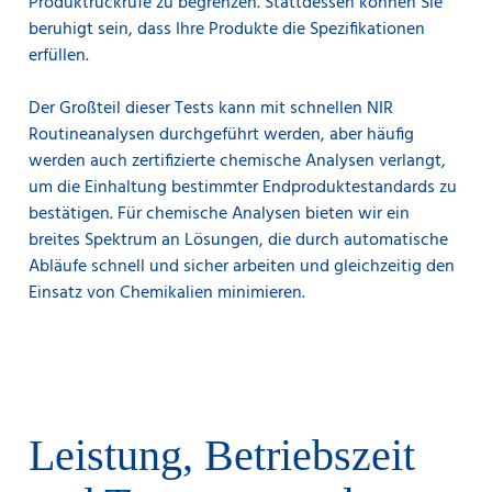
Produktrückrufe zu begrenzen. Stattdessen können Sie
die viskose Beschaffenheit des Mediums zu
beruhigt sein, dass Ihre Produkte die Spezifikationen
durchdringen.
erfüllen.
Neueste Analysetechnologie, Software und
Netzwerkfähigkeit sichern konstant hohe Leistungen,
Der Großteil dieser Tests kann mit schnellen NIR
beispielsweise durch die Leistungsüberwachung des
Routineanalysen durchgeführt werden, aber häufig
äußerst stabilen
FoodScan™ 2
Tischanalysators.
werden auch zertifizierte chemische Analysen verlangt,
um die Einhaltung bestimmter Endproduktestandards zu
Bei einer Jahresproduktion von 15 Millionen kg
bestätigen. Für chemische Analysen bieten wir ein
Griechischem Joghurt bedeutet eine Anpassung des
Proteins von nur 0,1 % näher an den Grenzwert eine
breites Spektrum an Lösungen, die durch automatische
Einsparung von 110.000 Euro pro Jahr. Die engere
Abläufe schnell und sicher arbeiten und gleichzeitig den
Prozesskontrolle macht die Joghurtproduktion
Einsatz von Chemikalien minimieren.
wirtschaftlicher, mit positiven Effekten auf Gewinn und
Nachhaltigkeit.
Leistung, Betriebszeit