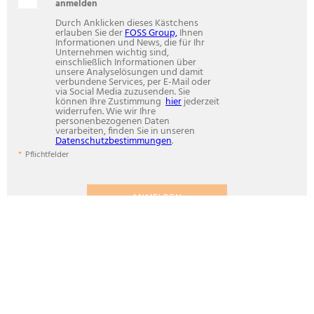
anmelden
Durch Anklicken dieses Kästchens
erlauben Sie der
FOSS Group,
Ihnen
Informationen und News, die für Ihr
Unternehmen wichtig sind,
einschließlich Informationen über
unsere Analyselösungen und damit
verbundene Services, per E-Mail oder
via Social Media zuzusenden. Sie
können Ihre Zustimmung
hier
jederzeit
widerrufen. Wie wir Ihre
personenbezogenen Daten
verarbeiten, finden Sie in unseren
Datenschutzbestimmungen
.
Pflichtfelder
ANMELDEN
ANALYTICS BEYOND MEASURE
Kontakt
FOSS GmbH