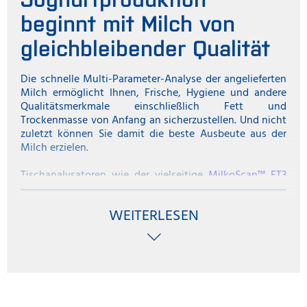
beginnt mit Milch von
gleichbleibender Qualität
Die schnelle Multi-Parameter-Analyse der angelieferten
Milch ermöglicht Ihnen, Frische, Hygiene und andere
Qualitätsmerkmale einschließlich Fett und
Trockenmasse von Anfang an sicherzustellen. Und nicht
zuletzt können Sie damit die beste Ausbeute aus der
Milch erzielen.
Tischanalysatoren wie der vielseitige
MilkoScan™ FT3
arbeiten mit der sogenannten
Fourier Transform Infrarot
Technologie (FTIR)
, um das Testverfahren zu
WEITERLESEN
vereinfachen.
Dabei wird kontinuierlich eine Spitzenleistung aufrecht
erhalten. Der Analysator verfügt über eine patentierte
automatische Funktion zur Leistungsüberprüfung und -
anpassung, die Schwankungen und
Ergebnisabweichungen unter den Geräten verhindert.