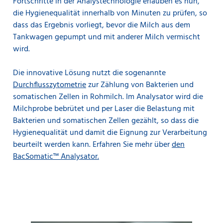
Fortschritte in der Analystechnologie erlauben es nun,
die Hygienequalität innerhalb von Minuten zu prüfen, so
dass das Ergebnis vorliegt, bevor die Milch aus dem
Der
MilkoScan™ FT3
verfügt über eine automatische
Tankwagen gepumpt und mit anderer Milch vermischt
Leistungsprüfung, die alle zwei Stunden durchgeführt
wird. Damit lassen sich Geräteabweichungen
wird.
ausschließen und dauerhaft stabile Ergebnisse
gewährleisten. Es ist die perfekte Lösung für die
Die innovative Lösung nutzt die sogenannte
Milchstandardisierung, bei der eine konsistente
Durchflusszytometrie
zur Zählung von Bakterien und
analytische Leistung entscheidend ist, insbesondere,
somatischen Zellen in Rohmilch. Im Analysator wird die
wenn eine Flotte von Geräten eingesetzt wird.
Milchprobe bebrütet und per Laser die Belastung mit
Bakterien und somatischen Zellen gezählt, so dass die
Hygienequalität und damit die Eignung zur Verarbeitung
beurteilt werden kann. Erfahren Sie mehr über
den
BacSomatic™ Analysator.