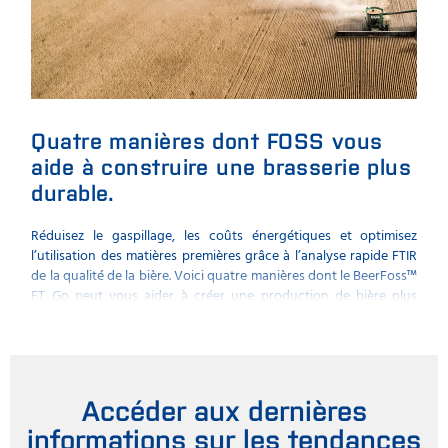
Quatre manières dont FOSS vous
Le
aide à construire une brasserie plus
sp
durable.
Quel
sont 
Réduisez le gaspillage, les coûts énergétiques et optimisez
des 
l’utilisation des matières premières grâce à l’analyse rapide FTIR
spec
de la qualité de la bière. Voici quatre manières dont le BeerFoss™️
tech
FT Go peut vous aider à créer une production de bière plus
lors 
durable.
Accéder aux dernières
informations sur les tendances