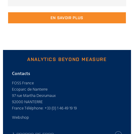
EN SAVOIR PLUS
ANALYTICS BEYOND MEASURE
Contacts
FOSS France
Ecoparc de Nanterre
97 rue Martha Desrumaux
92000 NANTERRE
France Téléphone: +33 (0) 1 46 49 19 19
Webshop