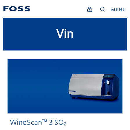
MENU
Vin
WineScan™ 3 SO₂