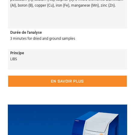
(AI), boron (B), copper (Cu), iron (Fe), manganese (Mn), zinc (Zn).
Durée de l'analyse
3 minutes for dried and ground samples
Principe
LIBS
EN SAVOIR PLUS