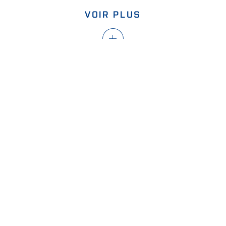
VOIR PLUS
ANALYTICS BEYOND MEASURE
Contacts
FOSS France
Ecoparc de Nanterre
97 rue Martha Desrumaux
92000 NANTERRE
France Téléphone: +33 (0) 1 46 49 19 19
Webshop
À PROPOS DE FOSS
Trouvez votre bureau FOSS