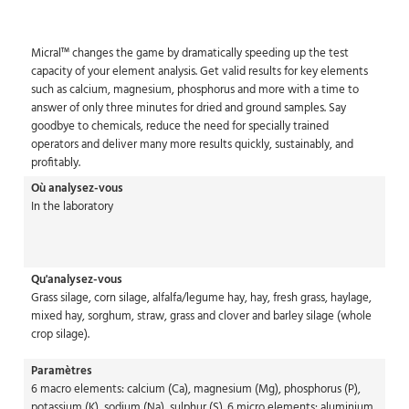
Micral™ changes the game by dramatically speeding up the test
capacity of your element analysis. Get valid results for key elements
such as calcium, magnesium, phosphorus and more with a time to
answer of only three minutes for dried and ground samples. Say
goodbye to chemicals, reduce the need for specially trained
operators and deliver many more results quickly, sustainably, and
profitably.
Où analysez-vous
In the laboratory
Qu'analysez-vous
Grass silage, corn silage, alfalfa/legume hay, hay, fresh grass, haylage,
mixed hay, sorghum, straw, grass and clover and barley silage (whole
crop silage).
Paramètres
6 macro elements: calcium (Ca), magnesium (Mg), phosphorus (P),
potassium (K), sodium (Na), sulphur (S). 6 micro elements: aluminium