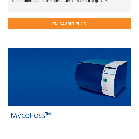
d’échantillonnage automatique simple basé sur la gravité
EN SAVOIR PLUS
MycoFoss™