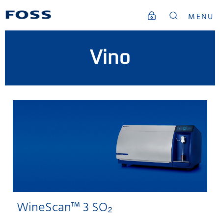
MENU
Vino
WineScan™ 3 SO₂