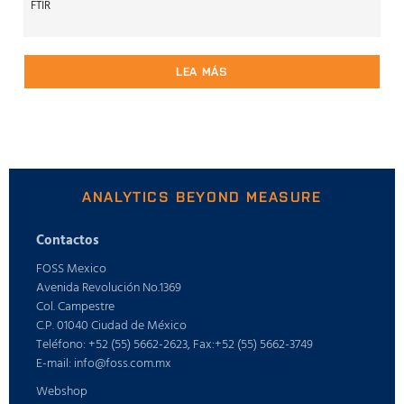
FTIR
LEA MÁS
ANALYTICS BEYOND MEASURE
Contactos
FOSS Mexico
Avenida Revolución No.1369
Col. Campestre
C.P. 01040 Ciudad de México
Teléfono: +52 (55) 5662-2623, Fax:+52 (55) 5662-3749
E-mail: info@foss.com.mx
Webshop