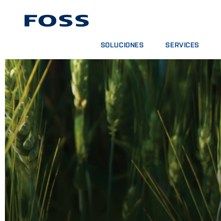
SOLUCIONES
SERVICES
BUSCADOR DE PRODUCTOS
CONTRATOS DE SER
EXPLORAR SECTORES
PAQUETES DE ANÁL
FOSS IQX™
CURSOS DE FORMA
SERVICIOS DIGITAL
CONSUMPIBLES, RE