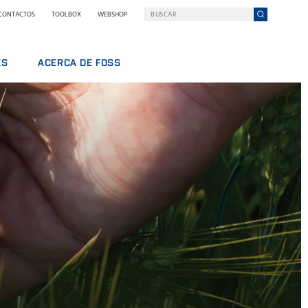
CONTACTOS
TOOLBOX
WEBSHOP
ES
ACERCA DE FOSS
DOS
FOSS EN RESUMEN
SOSTENIBILIDAD
PREMIOS NILS FOSS
FERIAS Y SEMINARIOS
NOTICIAS
PRENSA
POR QUÉ FOSS
TÉRMINOS Y POLÍTICAS