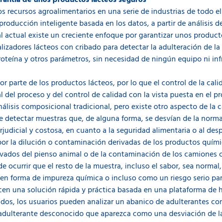
arantía de unos productos lácteos seguros
s recursos agroalimentarios en una serie de industrias de todo el
producción inteligente basada en los datos, a partir de análisis de
 actual existe un creciente enfoque por garantizar unos product
zadores lácteos con cribado para detectar la adulteración de la
proteína y otros parámetros, sin necesidad de ningún equipo ni inf
or parte de los productos lácteos, por lo que el control de la cal
del proceso y del control de calidad con la vista puesta en el pr
nálisis composicional tradicional, pero existe otro aspecto de la
 detectar muestras que, de alguna forma, se desvían de la norma
udicial y costosa, en cuanto a la seguridad alimentaria o al despe
por la dilución o contaminación derivadas de los productos quím
ivados del pienso animal o de la contaminación de los camiones 
ocurrir que el resto de la muestra, incluso el sabor, sea normal,
en forma de impureza química o incluso como un riesgo serio para
ecen una solución rápida y práctica basada en una plataforma de
os, los usuarios pueden analizar un abanico de adulterantes con
r adulterante desconocido que aparezca como una desviación de l