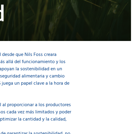
d
l desde que Nils Foss creara
ás allá del funcionamiento y los
poyan la sostenibilidad en un
 seguridad alimentaria y cambio
S juega un papel clave a la hora de
l al proporcionar a los productores
sos cada vez más limitados y poder
timizar la cantidad y la calidad,
e garantizar la sostenibilidad, no