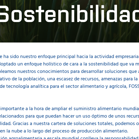
Sostenibilida
 ha sido nuestro enfoque principal hacia la actividad empresaria
ptado un enfoque holístico de cara a la sostenibilidad que va m
leamos nuestros conocimientos para desarrollar soluciones que a
tivo de la población, una escasez de recursos, amenazas para la
de tecnología analítica para el sector alimentario y agrícola, FOS
importante a la hora de ampliar el suministro alimentario mundia
relacionados para que puedan hacer un uso óptimo de unos recur
lidad. Gracias a nuestra cartera de soluciones totales, podemos op
n la nube a lo largo del proceso de producción alimentario.
ón agroalimentaria a escala mundial conlleva la responsabilidad d