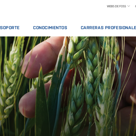
WEBS DE FOSS
SOPORTE
CONOCIMIENTOS
CARRERAS PROFESIONAL
VICIO
OFERTAS DE SERVICIO
LÁCTEOS
CONOZCA A NUESTROS EMPLEA
ISIS
INFORMAR DE INCIDENTE
PIENSOS Y FORRAJE
CIÓN
CONTACTE CON EL SERVICIO DE SOPORTE
GRANO, HARINAS Y ACEITES
ES
COMENTARIOS Y QUEJAS
LABORATORIOS
ACTIVOS Y PIEZAS DE RECAMBIO
CURSOS FORMATIVOS
CARNE
CERTIFICADOS
ANÁLISIS DE LECHE CRUDA
VINO