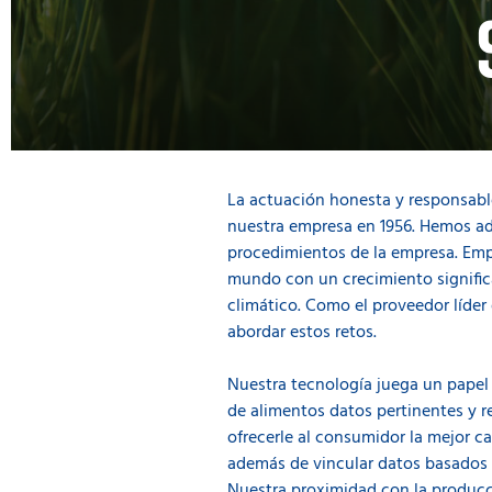
La actuación honesta y responsable
nuestra empresa en 1956. Hemos ado
procedimientos de la empresa. Emp
mundo con un crecimiento significa
climático. Como el proveedor líder 
abordar estos retos.
Nuestra tecnología juega un papel 
de alimentos datos pertinentes y 
ofrecerle al consumidor la mejor ca
además de vincular datos basados e
Nuestra proximidad con la producci