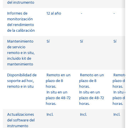
del instrumento
Informes de
12 al año
-
-
monitorización
del rendimiento
de la calibración
Mantenimiento
Sí
Sí
Sí
de servicio
remoto e in situ,
incluido kit de
mantenimiento
Disponibilidad de
Remoto en un
Remoto en un
Remoto 
soporte ad hoc,
plazo de 8
plazo de 8
plazo de
remoto e in situ
horas.
horas.
horas.
In situ en un
In situ en un
In situ e
plazo de 48-72
plazo de 48-72
plazo de 
horas.
horas.
horas.
Actualizaciones
Incl.
Incl.
Incl.
del software del
instrumento