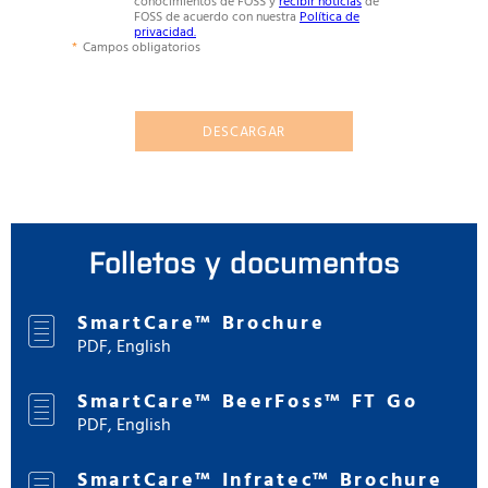
conocimientos de FOSS y
recibir noticias
de
FOSS de acuerdo con nuestra
Política de
privacidad.
Campos obligatorios
DESCARGAR
Folletos y documentos
SmartCare™ Brochure
PDF, English
SmartCare™ BeerFoss™ FT Go
PDF, English
SmartCare™ Infratec™ Brochure