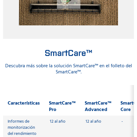
SmartCare™
Descubra más sobre la solución SmartCare™ en el folleto del
SmartCare™.
Características
SmartCare™
SmartCare™
SmartC
Pro
Advanced
Core
Informes de
12 al año
12 al año
-
monitorización
del rendimiento