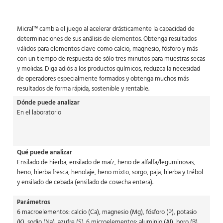
Micral™ cambia el juego al acelerar drásticamente la capacidad de
determinaciones de sus análisis de elementos. Obtenga resultados
válidos para elementos clave como calcio, magnesio, fósforo y más
con un tiempo de respuesta de sólo tres minutos para muestras secas
y molidas. Diga adiós a los productos químicos, reduzca la necesidad
de operadores especialmente formados y obtenga muchos más
resultados de forma rápida, sostenible y rentable.
Dónde puede analizar
En el laboratorio
Qué puede analizar
Ensilado de hierba, ensilado de maíz, heno de alfalfa/leguminosas,
heno, hierba fresca, henolaje, heno mixto, sorgo, paja, hierba y trébol
y ensilado de cebada (ensilado de cosecha entera).
Parámetros
6 macroelementos: calcio (Ca), magnesio (Mg), fósforo (P), potasio
(K), sodio (Na), azufre (S). 6 microelementos: aluminio (AI), boro (B),