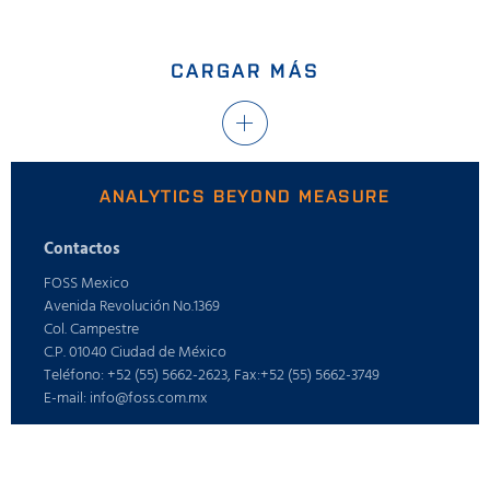
CARGAR MÁS
ANALYTICS BEYOND MEASURE
Contactos
FOSS Mexico
Avenida Revolución No.1369
Col. Campestre
C.P. 01040 Ciudad de México
Teléfono: +52 (55) 5662-2623, Fax:+52 (55) 5662-3749
E-mail: info@foss.com.mx
Webshop