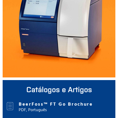
Catálogos e Artigos
BeerFoss™ FT Go Brochure
PDF, Português