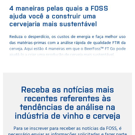
4 maneiras pelas quais a FOSS
O 
ajuda você a construir uma
es
cervejaria mais sustentável
Quai
suas
Reduza o desperdício, os custos de energia e faça melhor uso
int
das matérias-primas com a análise rápida de qualidade FTIR da
espe
cerveja. Aqui estão 4 maneiras em que o BeerFoss™️ FT Go pode
com N
ajudá-lo a criar uma produção de cerveja mais sustentável.
Receba as notícias mais
recentes referentes às
tendências de análise na
indústria de vinho e cerveja
Para se inscrever para receber as notícias da FOSS, é
necessário enviar as informações solicitadas e fazer parte