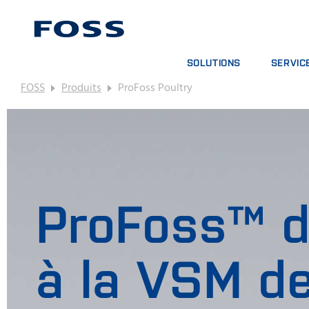
SOLUTIONS
SERVIC
FOSS
Produits
ProFoss Poultry
TROUVER UN PRODUIT
CONTRATS
PARCOURIR LES SECTEURS
FORFAITS
FOSS IQX™
SESSIONS
SERVICE
CONSOMMA
ProFoss™ d
à la VSM d