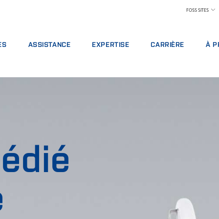
FOSS SITES
ES
ASSISTANCE
EXPERTISE
CARRIÈRE
À P
 DE SERVICE
OFFRES DE SERVICES
INDUSTRIE LAITIÈRE
LES AVANTAGES À TRAV
À P
 D’ANALYSE
SIGNALEMENT D'INCIDENT
ALIMENTATION ANIMALE
TROUVER UN EMPLOI
DÉV
 DE FORMATIONS
CONTACTER L'ASSISTANCE LOCALE
CÉRÉALES, MEUNERIE ET HUILES
RENCONTRER NOTRE ÉQ
PRIX
S NUMÉRIQUES
COMMENTAIRES ET PLAINTES
LABORATOIRES
SCIENCE ET TECHNOLOGI
SALO
BLES, RÉACTIFS ET PIÈCES DE RECHANGE
FORMATIONS FOSS
PRODUITS CARNÉS
ÉTUDIANTS
ACT
CERTIFICATS
PAIEMENT DU LAIT ET CONTRÔLE DE PERFOR
PRE
édié
VIN
POU
COND
e