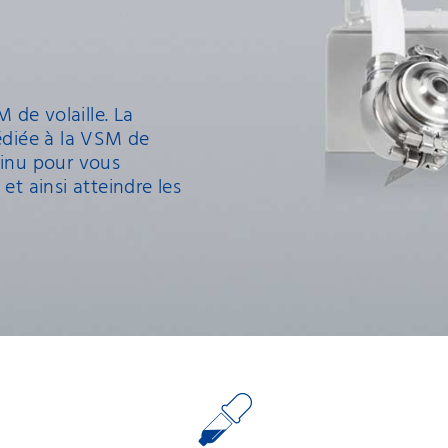
de volaille. La
dédiée à la VSM de
tinu pour vous
et ainsi atteindre les