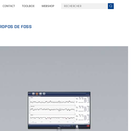
CONTACT
TOOLBOX
WEBSHOP
ROPOS DE FOSS
AILLER CHEZ FOSS
ROPOS DE NOUS
ELOPPEMENT DURABLE
UIPE
 NILS FOSS
E
NS ET SÉMINAIRES
UALITÉS
MANCE
SSE
RQUOI FOSS
ITIONS GÉNÉRALES ET POLITIQUES