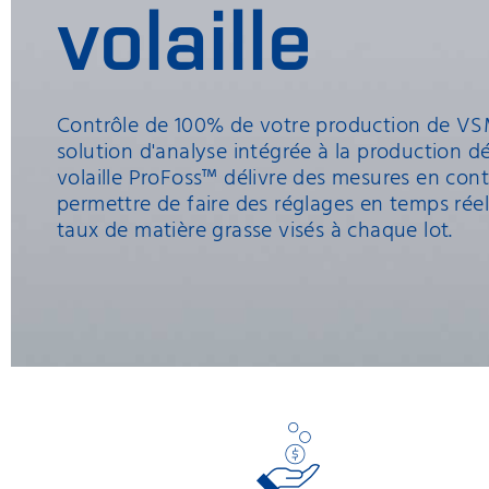
volaille
Contrôle de 100% de votre production de VSM 
solution d'analyse intégrée à la production 
volaille ProFoss™ délivre des mesures en con
permettre de faire des réglages en temps réel 
taux de matière grasse visés à chaque lot.