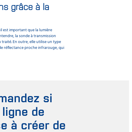
ns grâce à la
La validation de
La validation des performances vous p
FoodScan 2 ou le NIRS™ DS3, comme r
l est important que la lumière
ntendre, la sonde à transmission
Les échantillons sont respectivement m
raité. En outre, elle utilise un type
garantir une performance optimale. Gr
 de réflectance proche infrarouge, qui
cloud et sont prêts à être évalués et
emandez si
 ligne de
se à créer de