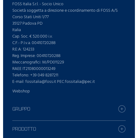
FOSS Italia S.r.l. - Socio Unico
Società soggetta a direzione e coordinamento di FOSS A/S
Corso Stati Uniti 1/77
35127 Padova PD
Italia
Cap. Soc. € 520.000 i.v.
C.F.- P.I.v.a. 00410720288
R.E:A: 124233
Reg. Imprese: 00410720288
Meccanografici: M/PD011229
RAEE IT21080000013249
Telefono: +39 049 8287211
E-mail: fossitalia@foss.it PEC:fossitalia@pec.it
Webshop
GRUPPO
Carriera
Trova la tua fliale FOSS
PRODOTTO
Stampa