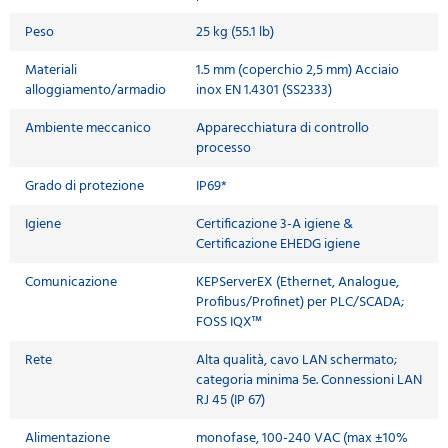
Peso
25 kg (55.1 lb)
Materiali
1.5 mm (coperchio 2,5 mm) Acciaio
alloggiamento/armadio
inox EN 1.4301 (SS2333)
Ambiente meccanico
Apparecchiatura di controllo
processo
Grado di protezione
IP69*
Igiene
Certificazione 3-A igiene &
Certificazione EHEDG igiene
Comunicazione
KEPServerEX (Ethernet, Analogue,
Profibus/Profinet) per PLC/SCADA;
FOSS IQX™
Rete
Alta qualità, cavo LAN schermato;
categoria minima 5e. Connessioni LAN
RJ 45 (IP 67)
Alimentazione
monofase, 100-240 VAC (max ±10%