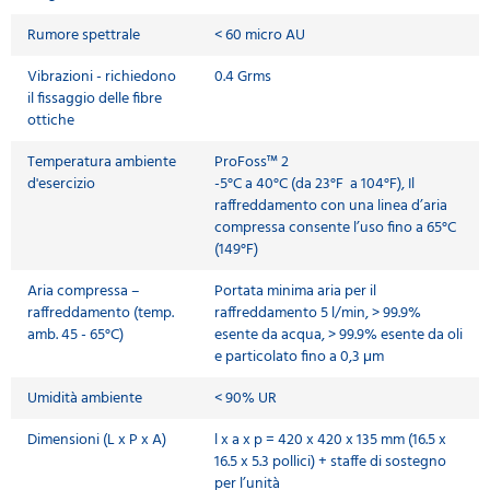
Rumore spettrale
< 60 micro AU
Vibrazioni - richiedono
0.4 Grms
il fissaggio delle fibre
ottiche
Temperatura ambiente
ProFoss™ 2
d'esercizio
-5°C a 40°C (da 23°F a 104°F), Il
raffreddamento con una linea d’aria
compressa consente l’uso fino a 65°C
(149°F)
Aria compressa –
Portata minima aria per il
raffreddamento (temp.
raffreddamento 5 l/min, > 99.9%
amb. 45 - 65°C)
esente da acqua, > 99.9% esente da oli
e particolato fino a 0,3 μm
Umidità ambiente
< 90% UR
Dimensioni (L x P x A)
l x a x p = 420 x 420 x 135 mm (16.5 x
16.5 x 5.3 pollici) + staffe di sostegno
per l’unità