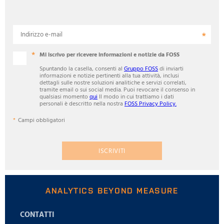
Indirizzo e-mail
Mi iscrivo per ricevere informazioni e notizie da FOSS
Spuntando la casella, consenti al
Gruppo FOSS
di inviarti
informazioni e notizie pertinenti alla tua attività, inclusi
dettagli sulle nostre soluzioni analitiche e servizi correlati,
tramite email o sui social media. Puoi revocare il consenso in
qualsiasi momento
qui
Il modo in cui trattiamo i dati
personali è descritto nella nostra
FOSS Privacy Policy.
Campi obbligatori
ISCRIVITI
ANALYTICS BEYOND MEASURE
CONTATTI