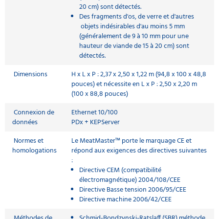
20 cm) sont détectés.
Des fragments d'os, de verre et d'autres
objets indésirables d'au moins 5 mm
(généralement de 9 à 10 mm pour une
hauteur de viande de 15 à 20 cm) sont
détectés.
Dimensions
H x L x P : 2,37 x 2,50 x 1,22 m (94,8 x 100 x 48,8
pouces) et nécessite en L x P : 2,50 x 2,20 m
(100 x 88,8 pouces)
Connexion de
Ethernet 10/100
données
PDx + KEPServer
Normes et
Le MeatMaster™ porte le marquage CE et
homologations
répond aux exigences des directives suivantes
:
Directive CEM (compatibilité
électromagnétique) 2004/108/CEE
Directive Basse tension 2006/95/CEE
Directive machine 2006/42/CEE
Méthodes de
Schmid-Bondzynski-Ratslaff (SBR) méthode