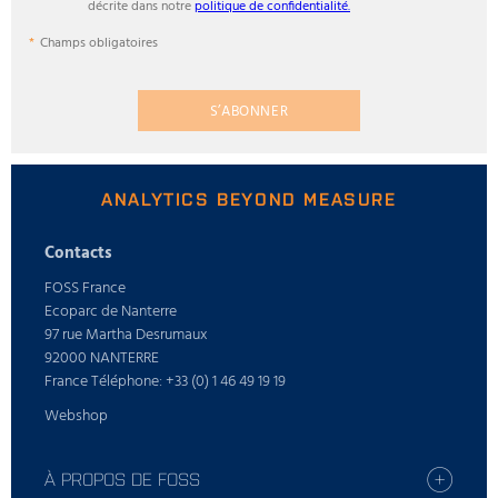
décrite dans notre
politique de confidentialité.
Champs obligatoires
S’ABONNER
ANALYTICS BEYOND MEASURE
Contacts
FOSS France
Ecoparc de Nanterre
97 rue Martha Desrumaux
92000 NANTERRE
France Téléphone: +33 (0) 1 46 49 19 19
Webshop
À PROPOS DE FOSS