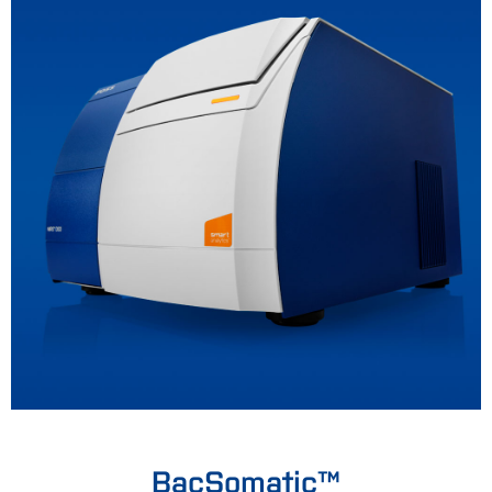
BacSomatic™