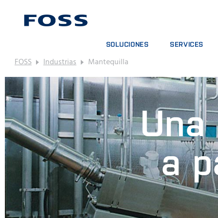
SOLUCIONES
SERVICES
FOSS
Industrias
Mantequilla
BUSCADOR DE PRODUCTOS
CONTRATOS DE S
EXPLORAR SECTORES
PAQUETES DE AN
FOSS IQX™
CURSOS DE FOR
Una 
SERVICIOS DIGIT
CONSUMPIBLES, 
a p