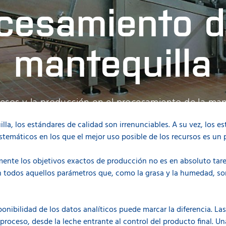
cesamiento d
mantequilla
esos y la producción en el procesamiento de la man
e satisface los requerimientos legales y de calidad
lla, los estándares de calidad son irrenunciables. A su vez, los 
temáticos en los que el mejor uso posible de los recursos es un p
ente los objetivos exactos de producción no es en absoluto tarea 
en todos aquellos parámetros que, como la grasa y la humedad, so
onibilidad de los datos analíticos puede marcar la diferencia. La
 proceso, desde la leche entrante al control del producto final. 