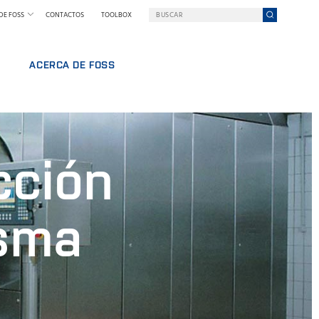
DE FOSS
CONTACTOS
TOOLBOX
ACERCA DE FOSS
FOSS EN RESUMEN
RABAJO
SOSTENIBILIDAD
NAL
PREMIOS NILS FOSS
cción
FERIAS Y SEMINARIOS
NOTICIAS
PRENSA
isma
POR QUÉ FOSS
TÉRMINOS Y POLÍTICAS