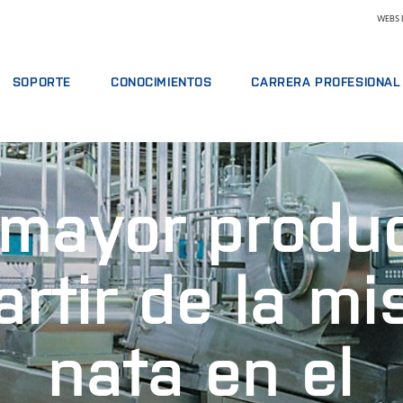
WEBS 
SOPORTE
CONOCIMIENTOS
CARRERA PROFESIONAL
ERVICIO
OFERTAS DE SERVICIO
LÁCTEOS
POR QUÉ TRABAJAR EN FOSS
ÁLISIS
INFORMAR DE INCIDENTE
PIENSOS Y FORRAJE
ENCONTRAR UN PUESTO DE T
MACIÓN
CONTACTE CON EL SERVICIO DE SOPORTE
GRANO, HARINAS Y ACEITES
CONOZCA A NUESTRO PERSO
mayor produ
ALES
COMENTARIOS Y QUEJAS
LABORATORIOS
CIENCIA Y TECNOLOGÍA
REACTIVOS Y PIEZAS DE RECAMBIO
CURSOS FORMATIVOS
CARNE
ESTUDIANTES
CERTIFICADOS
ANÁLISIS DE LECHE CRUDA
artir de la m
VINO
OTRAS INDUSTRIAS
nata en el