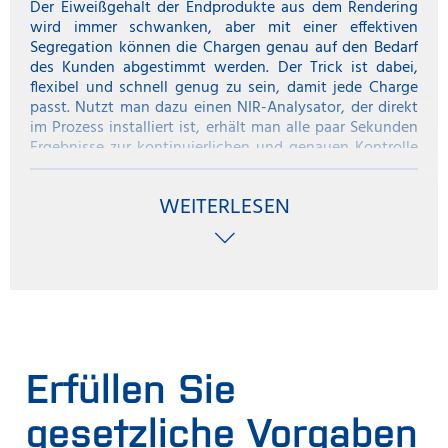
Der Eiweißgehalt der Endprodukte aus dem Rendering
wird immer schwanken, aber mit einer effektiven
Segregation können die Chargen genau auf den Bedarf
des Kunden abgestimmt werden. Der Trick ist dabei,
flexibel und schnell genug zu sein, damit jede Charge
passt. Nutzt man dazu einen NIR-Analysator, der direkt
im Prozess installiert ist, erhält man alle paar Sekunden
Ergebnisse zur kontinuierlichen und genauen Kontrolle
des Proteins.
WEITERLESEN
Vom Tischgerät zu Inline
Ein Nah-Infrarotgerät im Labor des Betriebs kann gute
Angaben zum Protein in gerenderten Produkten
machen, aber natürlich ist die Anzahl der Tests auf die
Anzahl der genommenen Proben begrenzt. Darüber
hinaus wird der Renderingprozess bei hohen
Temperaturen durchgeführt und die genommenen
Laborproben für das Messgerät sind oft 90 – 100 Grad
Celsius heiß. Sie müssen für die Prüfung auf mindestens
Erfüllen Sie
37 Grad Celsius heruntergekühlt werden.
gesetzliche Vorgaben
Mit einer Inline NIR-Analyse wie dem ProFoss System