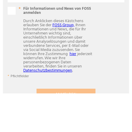
Für Informationen und News von FOSS
anmelden
Durch Anklicken dieses Kästchens
erlauben Sie der
FOSS Group,
Ihnen
Informationen und News, die für Ihr
Unternehmen wichtig sind,
einschließlich Informationen über
unsere Analyselösungen und damit
verbundene Services, per E-Mail oder
via Social Media zuzusenden. Sie
können Ihre Zustimmung
hier
jederzeit
widerrufen. Wie wir Ihre
personenbezogenen Daten
verarbeiten, finden Sie in unseren
Datenschutzbestimmungen
.
Pflichtfelder
ANMELDEN
ANALYTICS BEYOND MEASURE