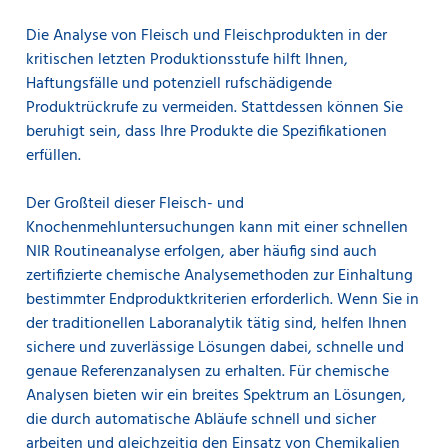
Lösung eine gute Korrelation zwischen Laborwerten
und Inline-Tests besteht.
Die Analyse von Fleisch und Fleischprodukten in der
kritischen letzten Produktionsstufe hilft Ihnen,
Haftungsfälle und potenziell rufschädigende
Produktrückrufe zu vermeiden. Stattdessen können Sie
beruhigt sein, dass Ihre Produkte die Spezifikationen
erfüllen.
Der Großteil dieser Fleisch- und
Knochenmehluntersuchungen kann mit einer schnellen
NIR Routineanalyse erfolgen, aber häufig sind auch
zertifizierte chemische Analysemethoden zur Einhaltung
bestimmter Endproduktkriterien erforderlich. Wenn Sie in
der traditionellen Laboranalytik tätig sind, helfen Ihnen
sichere und zuverlässige Lösungen dabei, schnelle und
genaue Referenzanalysen zu erhalten. Für chemische
Analysen bieten wir ein breites Spektrum an Lösungen,
die durch automatische Abläufe schnell und sicher
arbeiten und gleichzeitig den Einsatz von Chemikalien