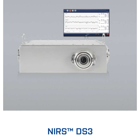
NIRS™ DS3