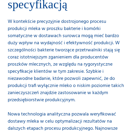
specyfikacją
W kontekście precyzyjnie dostrojonego procesu
produkcji mleka w proszku bakterie i komórki
Analizator
MilkoScan™ FT3
wyposażony jest w system
somatyczne w dostawach surowca mogą mieć bardzo
diagnostyczny który uruchamia się automatycznie co
dwie godziny. Dzięki temu nie ma problemów z dryftem,
duży wpływ na wydajność i efektywność produkcji. W
a wyniki pomiaru są stabilne w dłuższej perspektywie
szczególności bakterie tworzące przetrwalniki stają się
czasowej. To sprawia, że MilkoScan™ FT3 jest
coraz istotniejszym zganieniem dla producentów
doskonałym rozwiązaniem standaryzacyjnym do
proszków mlecznych, ze względu na rygorystyczne
stosowania w sytuacjach, w których kluczowym
specyfikacje klientów w tym zakresie. Szybkie i
parametrem jest efektywność analityczna, a w
szczególności w kontekście dużych flot analizatorów.
niezawodne badanie, które pozwoli zapewnić, że do
produkcji trafi wyłącznie mleko o niskim poziomie takich
zanieczyszczeń znajdzie zastosowanie w każdym
przedsiębiorstwie produkcyjnym.
Nowa technologia analityczna pozwala weryfikować
dostawy mleka w celu optymalizacji rezultatów na
dalszych etapach procesu produkcyjnego. Najnowsze