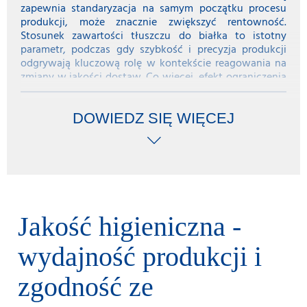
zapewnia standaryzacja na samym początku procesu
produkcji, może znacznie zwiększyć rentowność.
Stosunek zawartości tłuszczu do białka to istotny
parametr, podczas gdy szybkość i precyzja produkcji
odgrywają kluczową rolę w kontekście reagowania na
zmiany w jakości dostaw. Co więcej, efekt ograniczenia
wahań zawartości białka i tłuszczu w surowcu zostaje
zwielokrotniony podczas samego procesu
produkcyjnego. Na przykład zmniejszenie odchyleń w
DOWIEDZ SIĘ WIĘCEJ
surowcu o 0,03% prowadzi do dziesięciokrotnie
wyższej redukcji zmienności zawartości tłuszczu i
białka (o 0,3%) w gotowym produkcie.
Jakość higieniczna -
wydajność produkcji i
zgodność ze