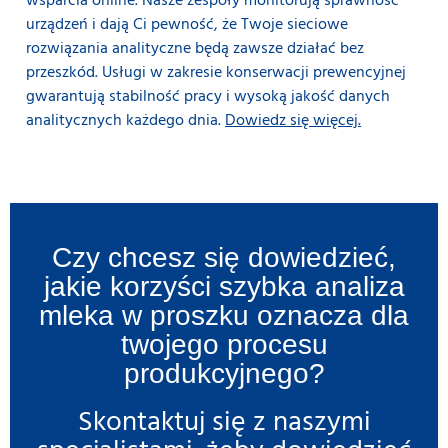
wsparcia online. Nasze zespoły monitorują sprawność
urządzeń i dają Ci pewność, że Twoje sieciowe
rozwiązania analityczne będą zawsze działać bez
przeszkód. Usługi w zakresie konserwacji prewencyjnej
gwarantują stabilność pracy i wysoką jakość danych
analitycznych każdego dnia.
Dowiedz się więcej.
Czy chcesz się dowiedzieć,
jakie korzyści szybka analiza
mleka w proszku oznacza dla
twojego procesu
produkcyjnego?
Skontaktuj się z naszymi