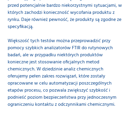
NIR o wysokiej stabilności mogą być stosowane do
przed potencjalnie bardzo niekorzystnymi sytuacjami, w
regularnego monitorowania efektywności urządzeń
których zachodzi konieczność wycofania produktu z
wykorzystywanych do analizy in-line.
rynku. Daje również pewność, że produkty są zgodne ze
specyfikacją.
Na przykład oznaczanie białka bezpośrednio za filtrem
UF umożliwia dostosowanie zawartości laktozy lub
permeatu w celu uzyskania lepszych rezultatów na
Większość tych testów można przeprowadzić przy
dalszych etapach procesu. Zakład produkujący rocznie
pomocy szybkich analizatorów FTIR do rutynowych
10 000 ton mleka w proszku może obniżyć stosunek
badań, ale w przypadku niektórych produktów
białka do suchej masy beztłuszczowej o 0,6%, co
konieczne jest stosowanie oficjalnych metod
pozwoliłoby zaoszczędzić 250 000 Euro w skali roku. Na
chemicznych. W dziedzinie analiz chemicznych
tej samej zasadzie precyzyjna kontrola wilgotności
pozwala zwiększać zyski na etapie procesu suszenia,
oferujemy pełen zakres rozwiązań, które zostały
który wiąże się z dużym zużyciem energii. Poprzez
opracowane w celu automatyzacji poszczególnych
zbliżenie się do specyfikacji docelowej o 0,1% zakład
etapów procesu, co pozwala zwiększyć szybkość i
produkujący 70 000 ton mleka w proszku rocznie może
podnieść poziom bezpieczeństwa przy jednoczesnym
zwiększyć produkcję o wolumen odpowiadający 147
ograniczeniu kontaktu z odczynnikami chemicznymi.
000 EUR.