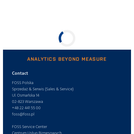
ANALYTICS BEYOND MEASURE
Contact
FOSS Polska
Sprzedaż & Serwis (Sales & Service)
Ul. Osmańska 14
02-823 Warszawa
+48 22 441 55 00
foss@foss.pl
FOSS Service Center
Centrum Usług Biznesowych