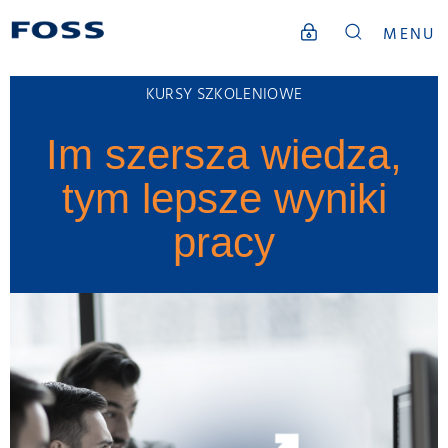
MENU
KURSY SZKOLENIOWE
Im szersza wiedza,
tym lepsze wyniki
pracy