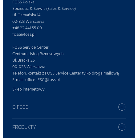
FOSS Polska
Sprzedaż & Serwis (Sales & Service)
Ul. Osmańska 14
02-823 Warszawa
+48 22 441 55 00
foss@foss.pl
FOSS Service Center
Centrum Usług Biznesowych
Ul. Bracka 25
00-028 Warszawa
Telefon: kontakt z FOSS Service Center tylko drogą mailową
E-mail: office_FSC@foss.pl
Sklep internetowy
O FOSS
Praca
Znajdź najbliższe biuro FOSS
PRODUKTY
Prasa
Wszystkie produkty