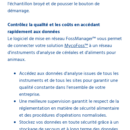
l'échantillon broyé et de pousser le bouton de
démarrage.
Contrôlez la qualité et les coûts en accédant
rapidement aux données
Le logiciel de mise en réseau FossManager™ vous permet
de connecter votre solution
MycoFoss™
à un réseau
d'instruments d'analyse de céréales et d'aliments pour
animaux.
Accédez aux données d'analyse issues de tous les
instruments et de tous les sites pour garantir une
qualité constante dans l'ensemble de votre
entreprise.
Une meilleure supervision garantit le respect de la
Les paramètres de contrôle clés peuvent être
réglementation en matière de sécurité alimentaire
étroitement supervisés, permettant ainsi un contrôle
et des procédures d'opérations normalisées.
plus précis en fonction des objectifs.
Stockez vos données en toute sécurité grâce à un
stockage de secours et à long terme des données.
Supposons, par exemple, que vous prépariez une charge