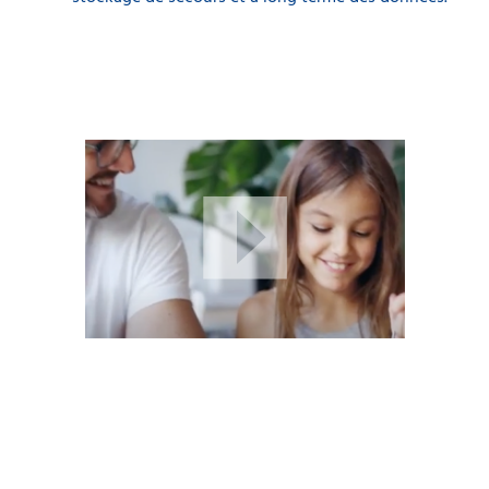
de 20 000 tonnes de céréales par navire pour atteindre
un objectif de 10,5 % de protéines. Vous utilisez deux
qualités de blé et il y a une différence de prix de
10 euros entre les qualités. Les données en temps réel
vous donnent des informations qui vous permettent
d’utiliser 15 % de blé en plus provenant du blé de
qualité inférieure et d’économiser 15 % de blé de haute
qualité. Compte tenu de la charge de 20 000 tonnes,
15 % équivalent à 3 000 tonnes de céréales à un prix
supérieur de 10 euros, ce qui représente une économie
de 30 000 euros.
En permanence, la fiabilité des résultats peut être
facilement vérifiée par rapport à l’analyseur Infratec très
stable.
En savoir plus
.