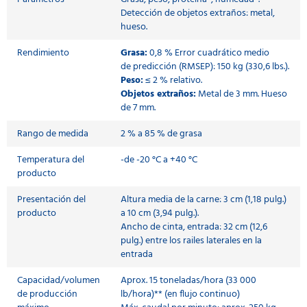
Detección de objetos extraños: metal,
hueso.
Rendimiento
Grasa:
0,8 % Error cuadrático medio
de predicción (RMSEP): 150 kg (330,6 lbs.).
Peso:
≤ 2 % relativo.
Objetos extraños:
Metal de 3 mm. Hueso
de 7 mm.
Rango de medida
2 % a 85 % de grasa
Temperatura del
-de -20 °C a +40 °C
producto
Presentación del
Altura media de la carne: 3 cm (1,18 pulg.)
producto
a 10 cm (3,94 pulg.).
Ancho de cinta, entrada: 32 cm (12,6
pulg.) entre los railes laterales en la
entrada
Capacidad/volumen
Aprox. 15 toneladas/hora (33 000
de producción
lb/hora)** (en flujo continuo)