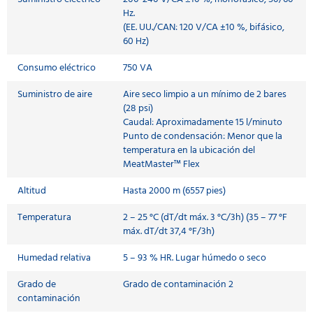
Hz.
(EE. UU./CAN: 120 V/CA ±10 %, bifásico,
60 Hz)
Consumo eléctrico
750 VA
Suministro de aire
Aire seco limpio a un mínimo de 2 bares
(28 psi)
Caudal: Aproximadamente 15 l/minuto
Punto de condensación: Menor que la
temperatura en la ubicación del
MeatMaster™ Flex
Altitud
Hasta 2000 m (6557 pies)
Temperatura
2 – 25 °C (dT/dt máx. 3 °C/3h) (35 – 77 °F
máx. dT/dt 37,4 °F/3h)
Humedad relativa
5 – 93 % HR. Lugar húmedo o seco
Grado de
Grado de contaminación 2
contaminación