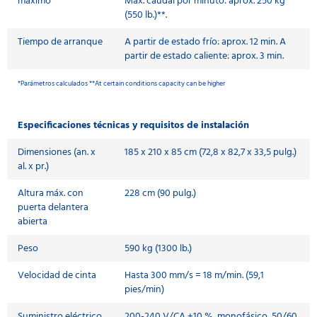
máximo
Máx. caudal por minuto: aprox. 250 kg
(550 lb.)**.
Tiempo de arranque
A partir de estado frío: aprox. 12 min. A
partir de estado caliente: aprox. 3 min.
*Parámetros calculados **At certain conditions capacity can be higher
Especificaciones técnicas y requisitos de instalación
Dimensiones (an. x
185 x 210 x 85 cm (72,8 x 82,7 x 33,5 pulg.)
al. x pr.)
Altura máx. con
228 cm (90 pulg.)
puerta delantera
abierta
Peso
590 kg (1300 lb.)
Velocidad de cinta
Hasta 300 mm/s = 18 m/min. (59,1
pies/min)
Suministro eléctrico
200-240 V/CA ±10 %, monofásico, 50/60