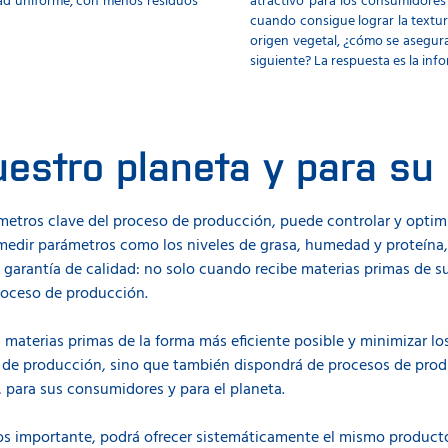
dad uniforme, con menos residuos
atractivo para los consumidores
cuando consigue lograr la textu
origen vegetal, ¿cómo se asegura
siguiente? La respuesta es la info
uestro planeta y para su
ámetros clave del proceso de producción, puede controlar y optim
 medir parámetros como los niveles de grasa, humedad y proteína,
 garantía de calidad: no solo cuando recibe materias primas de 
proceso de producción.
s materias primas de la forma más eficiente posible y minimizar los
s de producción, sino que también dispondrá de procesos de prod
 para sus consumidores y para el planeta.
os importante, podrá ofrecer sistemáticamente el mismo producto