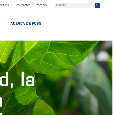
DE FOSS
CONTACTOS
TOOLBOX
ACERCA DE FOSS
FOSS EN RESUMEN
RABAJO
SOSTENIBILIDAD
NAL
PREMIOS NILS FOSS
FERIAS Y SEMINARIOS
NOTICIAS
d, la
PRENSA
POR QUÉ FOSS
TÉRMINOS Y POLÍTICAS
a