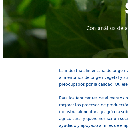
Con análisis de 
La industria alimentaria de origen
alimentarios de origen vegetal y 
preocupados por la calidad: Quier
Para los fabricantes de alimentos 
mejorar los procesos de producción
industria alimentaria y agrícola s
agricultura, y queremos ser un soc
ayudado y apoyado a miles de empre