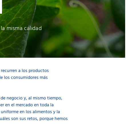
d
 la misma calidad
 recurren a los productos
 de los consumidores más
s de negocio y, al mismo tiempo,
er en el mercado en toda la
 uniforme en los alimentos y la
cuáles son sus retos, porque hemos