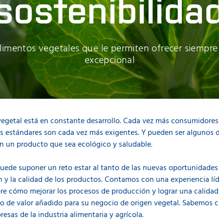
sostenibilida
alimentos vegetales que le permiten ofrecer siempre
excepcional
 vegetal está en constante desarrollo. Cada vez más consumidores
sus estándares son cada vez más exigentes. Y pueden ser algunos
en un producto que sea ecológico y saludable.
puede suponer un reto estar al tanto de las nuevas oportunidade
 y la calidad de los productos. Contamos con una experiencia líd
obre cómo mejorar los procesos de producción y lograr una calidad
io de valor añadido para su negocio de origen vegetal. Sabemos 
sas de la industria alimentaria y agrícola.