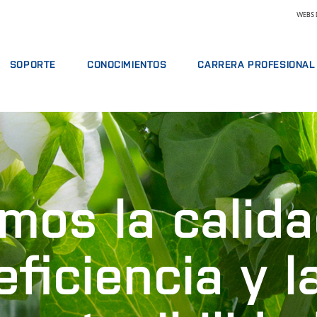
WEBS 
SOPORTE
CONOCIMIENTOS
CARRERA PROFESIONAL
ERVICIO
OFERTAS DE SERVICIO
LÁCTEOS
POR QUÉ TRABAJAR EN FOSS
ÁLISIS
INFORMAR DE INCIDENTE
PIENSOS Y FORRAJE
ENCONTRAR UN PUESTO DE T
MACIÓN
CONTACTE CON EL SERVICIO DE SOPORTE
GRANO, HARINAS Y ACEITES
CONOZCA A NUESTRO PERSO
ALES
COMENTARIOS Y QUEJAS
LABORATORIOS
CIENCIA Y TECNOLOGÍA
REACTIVOS Y PIEZAS DE RECAMBIO
CURSOS FORMATIVOS
CARNE
ESTUDIANTES
os la calida
CERTIFICADOS
ANÁLISIS DE LECHE CRUDA
VINO
OTRAS INDUSTRIAS
eficiencia y l