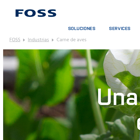
SOLUCIONES
SERVICES
FOSS
Industrias
Carne de aves
BUSCADOR DE PRODUCTOS
CONTRATOS DE S
EXPLORAR SECTORES
PAQUETES DE AN
FOSS IQX™
CURSOS DE FOR
SERVICIOS DIGIT
CONSUMPIBLES, 
Unam