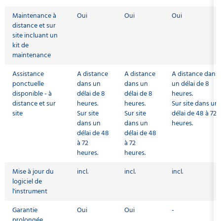
Maintenance à
Oui
Oui
Oui
distance et sur
site incluant un
kit de
maintenance
Assistance
A distance
A distance
A distance dans
ponctuelle
dans un
dans un
un délai de 8
disponible - à
délai de 8
délai de 8
heures.
distance et sur
heures.
heures.
Sur site dans un
site
Sur site
Sur site
délai de 48 à 72
dans un
dans un
heures.
délai de 48
délai de 48
à 72
à 72
heures.
heures.
Mise à jour du
incl.
incl.
incl.
logiciel de
l'instrument
Garantie
Oui
Oui
-
prolongée