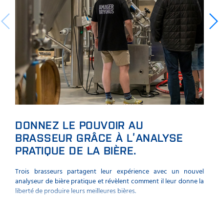
DONNEZ LE POUVOIR AU
ME
BRASSEUR GRÂCE À L’ANALYSE
AN
PRATIQUE DE LA BIÈRE.
Pas 
d’ut
Trois brasseurs partagent leur expérience avec un nouvel
une n
analyseur de bière pratique et révèlent comment il leur donne la
vrai
liberté de produire leurs meilleures bières.
four
Beer