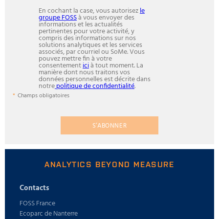
En cochant la case, vous autorisez
le
groupe FOSS
à vous envoyer des
informations et les actualités
pertinentes pour votre activité, y
compris des informations sur nos
solutions analytiques et les services
associés, par courriel ou SoMe. Vous
pouvez mettre fin à votre
consentement
ici
à tout moment. La
manière dont nous traitons vos
données personnelles est décrite dans
notre
politique de confidentialité
.
Champs obligatoires
S’ABONNER
ANALYTICS BEYOND MEASURE
Contacts
FOSS France
Ecoparc de Nanterre