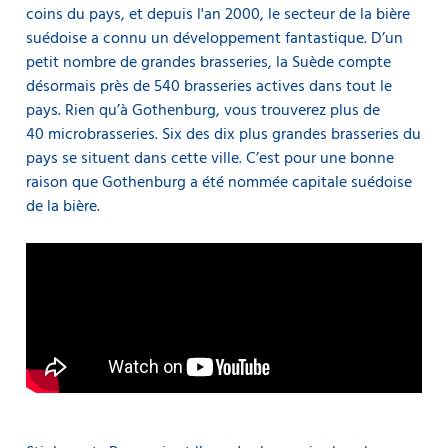
coins du pays, et depuis l'an 2000, le secteur de la bière
suédoise a connu un développement fantastique. D’un
petit nombre de grandes brasseries, la Suède compte
désormais près de 540 brasseries actives dans tout le
pays. Rien qu’à Gothenburg, vous trouverez plus de
40 microbrasseries. Six des dix plus grandes brasseries du
pays se situent dans cette ville. C’est pour une bonne
raison que Gothenburg a été nommée capitale suédoise
de la bière.