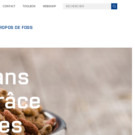
CONTACT
TOOLBOX
WEBSHOP
ROPOS DE FOSS
AILLER CHEZ FOSS
ROPOS DE NOUS
ELOPPEMENT DURABLE
UIPE
 NILS FOSS
ans
E
NS ET SÉMINAIRES
UALITÉS
MANCE
SSE
râce
RQUOI FOSS
ITIONS GÉNÉRALES ET POLITIQUES
des