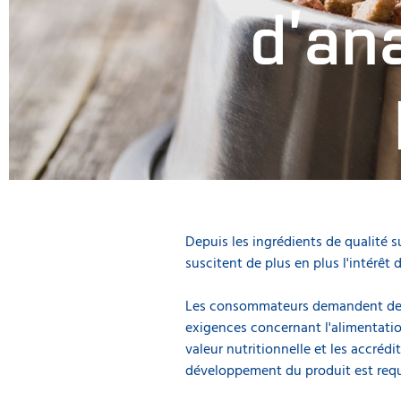
d’an
Depuis les ingrédients de qualité 
Profitez des amél
suscitent de plus en plus l'intérê
divers produits 
Les consommateurs demandent de la
exigences concernant l'alimentatio
valeur nutritionnelle et les accréd
développement du produit est req