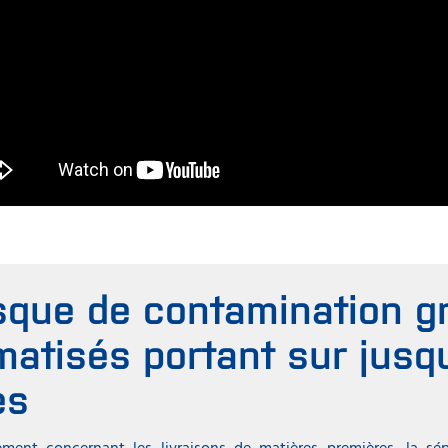
isque de contamination g
matisés portant sur jusqu
es