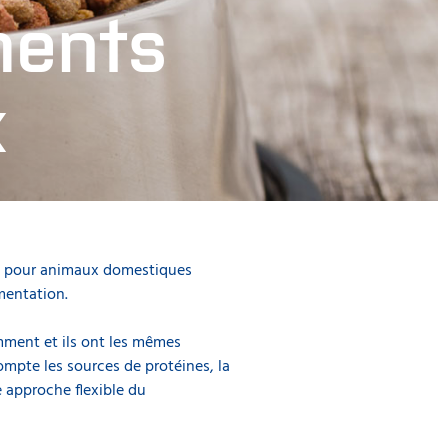
ments
x
nts pour animaux domestiques
es de qualité pour
mentation.
s friandises pour
ment et ils ont les mêmes
mpte les sources de protéines, la
e approche flexible du