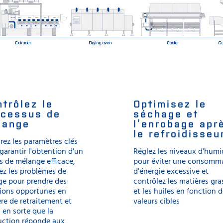
trôlez le
Optimisez le
ocessus de
séchage et
lange
l’enrobage apr
le refroidisseu
ez les paramètres clés
garantir l'obtention d'un
Réglez les niveaux d'humi
 de mélange efficace,
pour éviter une consomm
ez les problèmes de
d'énergie excessive et
ge pour prendre des
contrôlez les matières gra
sions opportunes en
et les huiles en fonction 
re de retraitement et
valeurs cibles
s en sorte que la
uction réponde aux