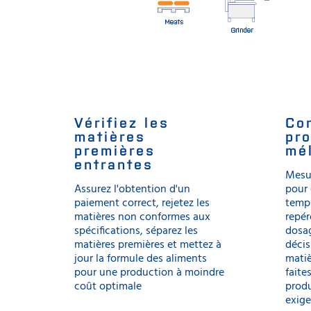
Vérifiez les
Con
matières
pr
premières
mé
entrantes
Mesur
Assurez l'obtention d'un
pour 
paiement correct, rejetez les
temps
matières non conformes aux
repér
spécifications, séparez les
dosa
matières premières et mettez à
déci
jour la formule des aliments
matiè
pour une production à moindre
faite
coût optimale
prod
exige