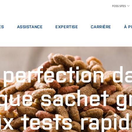
FOSS SITES
ES
ASSISTANCE
EXPERTISE
CARRIÈRE
À P
 DE SERVICE
OFFRES DE SERVICES
INDUSTRIE LAITIÈRE
LES AVANTAGES À TRAV
À P
 D’ANALYSE
SIGNALEMENT D'INCIDENT
ALIMENTATION ANIMALE
TROUVER UN EMPLOI
DÉV
 DE FORMATIONS
CONTACTER L'ASSISTANCE LOCALE
CÉRÉALES, MEUNERIE ET HUILES
RENCONTRER NOTRE ÉQ
PRIX
 perfection d
S NUMÉRIQUES
COMMENTAIRES ET PLAINTES
LABORATOIRES
SCIENCE ET TECHNOLOGI
SALO
BLES, RÉACTIFS ET PIÈCES DE RECHANGE
FORMATIONS FOSS
PRODUITS CARNÉS
ÉTUDIANTS
ACT
CERTIFICATS
PAIEMENT DU LAIT ET CONTRÔLE DE PERFOR
PRE
que sachet g
VIN
POU
COND
x tests rapi