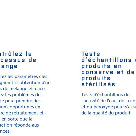
trôlez le
Tests
ocessus de
d’échantillons
lange
produits en
conserve et de
ez les paramètres clés
produits
garantir l'obtention d'un
stérilisés
 de mélange efficace,
ez les problèmes de
Tests d'échantillons de
ge pour prendre des
l’activité de l’eau, de la c
sions opportunes en
et du peroxyde pour s'ass
re de retraitement et
de la qualité du produit
s en sorte que la
uction réponde aux
nces.