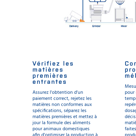
Vérifiez les
Con
matières
pr
premières
mé
entrantes
Mesur
Assurez l'obtention d'un
pour 
paiement correct, rejetez les
temps
matières non conformes aux
repér
spécifications, séparez les
dosa
matières premières et mettez à
déci
jour la formule des aliments
matiè
pour animaux domestiques
faite
afin d'optimiser la production à
prod