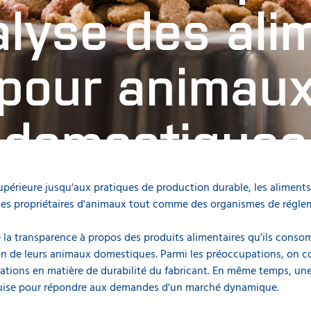
alyse des ali
pour animau
domestiques
supérieure jusqu'aux pratiques de production durable, les alime
iorations des processus tout en répondant aux norm
t des propriétaires d'animaux tout comme des organismes de régle
tels que les aliments secs, les aliments liquides et le
animaux domestiques.
 transparence à propos des produits alimentaires qu'ils consom
n de leurs animaux domestiques. Parmi les préoccupations, on co
itations en matière de durabilité du fabricant. En même temps, un
uise pour répondre aux demandes d'un marché dynamique.