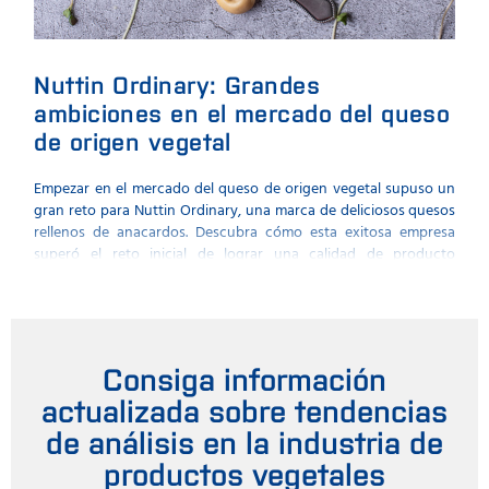
Nuttin Ordinary: Grandes
El 
ambiciones en el mercado del queso
dis
de origen vegetal
de
Empezar en el mercado del queso de origen vegetal supuso un
FOSS
gran reto para Nuttin Ordinary, una marca de deliciosos quesos
anal
rellenos de anacardos. Descubra cómo esta exitosa empresa
FT3.
superó el reto inicial de lograr una calidad de producto
uniforme.
Consiga información
actualizada sobre tendencias
de análisis en la industria de
productos vegetales