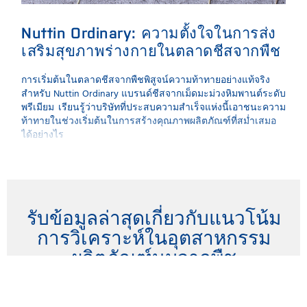
Nuttin Ordinary: ความตั้งใจในการส่ง
กา
เสริมสุขภาพร่างกายในตลาดชีสจากพืช
คว
การเริ่มต้นในตลาดชีสจากพืชพิสูจน์ความท้าทายอย่างแท้จริง
FOS
สำหรับ Nuttin Ordinary แบรนด์ชีสจากเม็ดมะม่วงหิมพานต์ระดับ
ทดสอ
พรีเมียม เรียนรู้ว่าบริษัทที่ประสบความสำเร็จแห่งนี้เอาชนะความ
Food
ท้าทายในช่วงเริ่มต้นในการสร้างคุณภาพผลิตภัณฑ์ที่สม่ำเสมอ
ได้อย่างไร
รับข้อมูลล่าสุดเกี่ยวกับแนวโน้ม
การวิเคราะห์ในอุตสาหกรรม
ผลิตภัณฑ์นมจากพืช
รับข่าวสารล่าสุดโดยสมัครรับจดหมายข่าวและนิตยสาร
ออนไลน์ของเราที่นี่ คุณสามารถยกเลิกได้ทุกเวลา