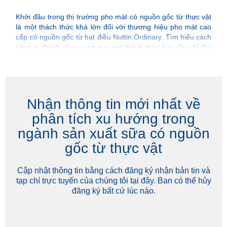
Khởi đầu trong thị trường pho mát có nguồn gốc từ thực vật
FOSS
là một thách thức khá lớn đối với thương hiệu pho mát cao
uống
cấp có nguồn gốc từ hạt điều Nuttin Ordinary. Tìm hiểu cách
Milk
công ty thành công vượt qua các thách thức ban đầu để đạt
được chất lượng sản phẩm đồng đều.
Nhận thông tin mới nhất về
phân tích xu hướng trong
ngành sản xuất sữa có nguồn
gốc từ thực vật
Cập nhật thông tin bằng cách đăng ký nhận bản tin và
tạp chí trực tuyến của chúng tôi tại đây. Bạn có thể hủy
đăng ký bất cứ lúc nào.