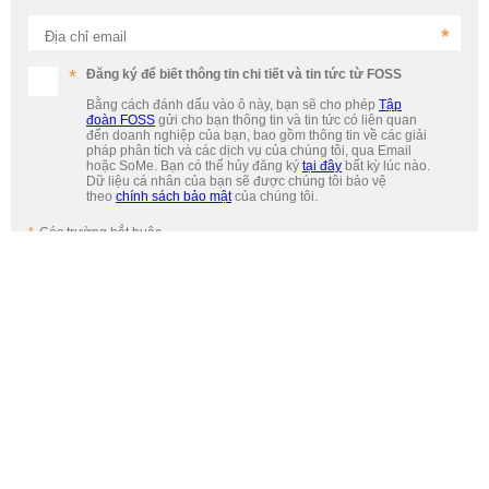
Địa chỉ email
Đăng ký để biết thông tin chi tiết và tin tức từ FOSS
Bằng cách đánh dấu vào ô này, bạn sẽ cho phép
Tập
đoàn FOSS
gửi cho bạn thông tin và tin tức có liên quan
đến doanh nghiệp của bạn, bao gồm thông tin về các giải
pháp phân tích và các dịch vụ của chúng tôi, qua Email
hoặc SoMe. Bạn có thể hủy đăng ký
tại đây
bất kỳ lúc nào.
Dữ liệu cá nhân của bạn sẽ được chúng tôi bảo vệ
theo
chính sách bảo mật
của chúng tôi.
Các trường bắt buộc
ĐĂNG KÝ
ANALYTICS BEYOND MEASURE
Tiếp xúc
Công ty TNHH FOSS Việt Nam
Tầng G và tầng 1, Parami Building, 140 Đ. Bạch Đằng