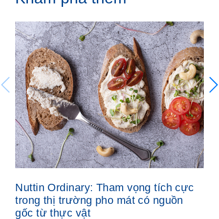
Nuttin Ordinary: Tham vọng tích cực
Th
trong thị trường pho mát có nguồn
ki
gốc từ thực vật
ng