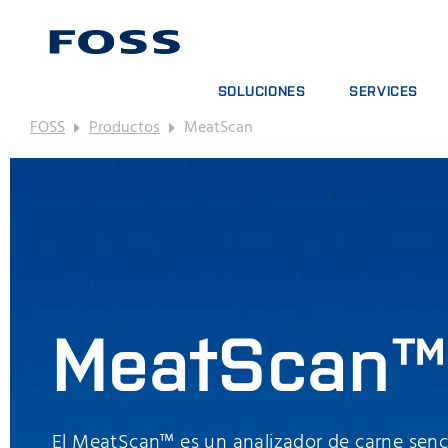
SOLUCIONES
SERVICES
FOSS
Productos
MeatScan
BUSCADOR DE PRODUCTOS
CONTRATOS DE S
EXPLORAR SECTORES
PAQUETES DE AN
FOSS IQX™
CURSOS DE FOR
SERVICIOS DIGIT
CONSUMPIBLES, 
MeatScan™
El MeatScan™ es un analizador de carne sencil