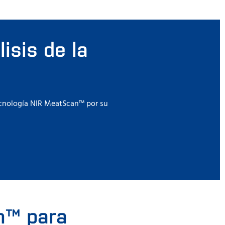
isis de la
ecnología NIR MeatScan™ por su
n™ para