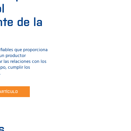
l
te de la
 fiables que proporciona
un productor
 las relaciones con los
mpo, cumplir los
.
 ARTÍCULO
s