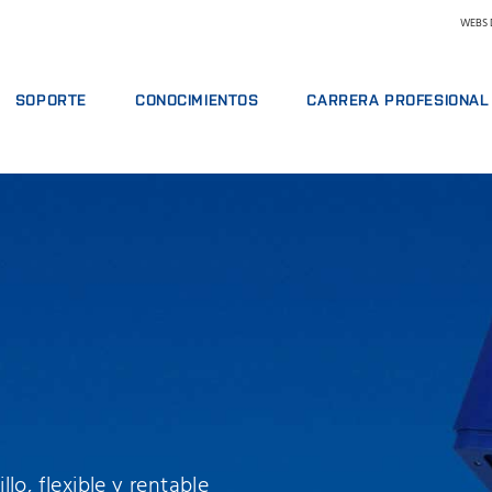
WEBS 
SOPORTE
CONOCIMIENTOS
CARRERA PROFESIONAL
ERVICIO
OFERTAS DE SERVICIO
LÁCTEOS
POR QUÉ TRABAJAR EN FOSS
ÁLISIS
INFORMAR DE INCIDENTE
PIENSOS Y FORRAJE
ENCONTRAR UN PUESTO DE T
MACIÓN
CONTACTE CON EL SERVICIO DE SOPORTE
GRANO, HARINAS Y ACEITES
CONOZCA A NUESTRO PERSO
ALES
COMENTARIOS Y QUEJAS
LABORATORIOS
CIENCIA Y TECNOLOGÍA
REACTIVOS Y PIEZAS DE RECAMBIO
CURSOS FORMATIVOS
CARNE
ESTUDIANTES
CERTIFICADOS
ANÁLISIS DE LECHE CRUDA
VINO
OTRAS INDUSTRIAS
lo, flexible y rentable