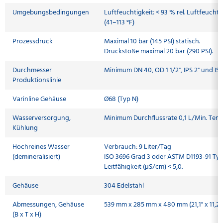
Umgebungsbedingungen
Luftfeuchtigkeit: < 93 % rel. Luftfeucht
(41–113 °F)
Prozessdruck
Maximal 10 bar (145 PSI) statisch.
Druckstöße maximal 20 bar (290 PSI).
Durchmesser
Minimum DN 40, OD 1 1/2", IPS 2" und ISO
Produktionslinie
Varinline Gehäuse
Ø68 (Typ N)
Wasserversorgung,
Minimum Durchflussrate 0,1 L/Min. Temp
Kühlung
Hochreines Wasser
Verbrauch: 9 Liter/Tag
(demineralisiert)
ISO 3696 Grad 3 oder ASTM D1193-91 Typ 
Leitfähigkeit (µS/cm) < 5,0.
Gehäuse
304 Edelstahl
Abmessungen, Gehäuse
539 mm x 285 mm x 480 mm (21,1" x 11,2" 
(B x T x H)