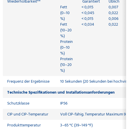
Wiederholbarkeit**
Garantiert
Üblich
Fett
< 0,015
0,007
(0–10
< 0,045
0,022
%)
< 0,015
0,006
Fett
< 0,034
0,022
(10–20
%)
Protein
(0–10
%)
Protein
(10–20
%)
Frequenz der Ergebnisse
10 Sekunden (20 Sekunden bei hochvis
Technische Spezifikationen und Installationsanforderungen
Schutzklasse
IP56
CIP und CIP-Temperatur
Voll CIP-fähig. Temperatur Maximum 95 °
Produkttemperatur
3–65 °C (39–149 °F)