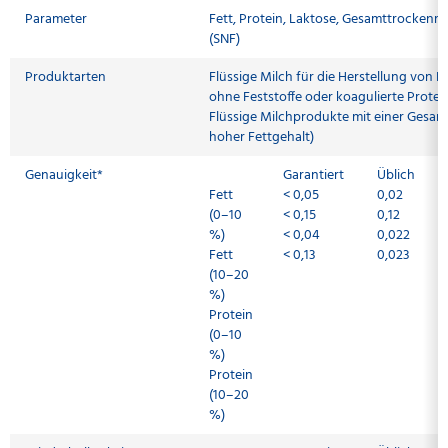
Parameter
Fett, Protein, Laktose, Gesamttrockenma
(SNF)
Produktarten
Flüssige Milch für die Herstellung von K
ohne Feststoffe oder koagulierte Protei
Flüssige Milchprodukte mit einer Ges
hoher Fettgehalt)
Genauigkeit*
Garantiert
Üblich
Fett
< 0,05
0,02
(0–10
< 0,15
0,12
%)
< 0,04
0,022
Fett
< 0,13
0,023
(10–20
%)
Protein
(0–10
%)
Protein
(10–20
%)