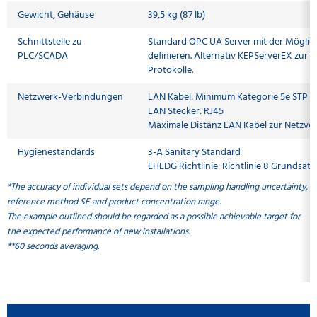
Gewicht, Gehäuse
39,5 kg (87 lb)
Schnittstelle zu
Standard OPC UA Server mit der Möglich
PLC/SCADA
definieren. Alternativ KEPServerEX zur 
Protokolle.
Netzwerk-Verbindungen
LAN Kabel: Minimum Kategorie 5e STP
LAN Stecker: RJ45
Maximale Distanz LAN Kabel zur Netzve
Hygienestandards
3-A Sanitary Standard
EHEDG Richtlinie: Richtlinie 8 Grundsät
*The accuracy of individual sets depend on the sampling handling uncertainty,
reference method SE and product concentration range.
The example outlined should be regarded as a possible achievable target for
the expected performance of new installations.
**60 seconds averaging.