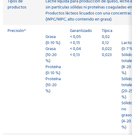
Tipos de
Leche líquida para producción de queso, leche e
productos
sin partículas sólidas ni proteínas coaguladas en 
Productos lácteos licuados con una concentración
(WPC/MPC, alto contenido en grasa)
Precisión*
Garantizado
Típica
Grasa
< 0,05
0,02
(0-10 %)
< 0,15
0,12
Lactos
Grasa
< 0,04
0,022
(0-7 %)
(10-20
< 0,13
0,023
Sólidos
%)
totales
Proteína
(8-20
(0-10 %)
%)
Proteína
Sólidos
(10-20
totales
%)
(20-25
%)
Sólidos
no
grasos
(4-20
%)