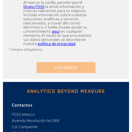
Al marcar la casilla, permite que el
Grupo FOSS
le envíe información y
noticias relevantes para su negocio,
incluida información sobre nuestras
soluciones analíticas y servicios
relacionados, a través del correo
electrónico o SoMe. Puede anular su
consentimiento
aquí
en cualquier
momento. El modo en que procesamos
sus datos personales se describe en
nuestra
política de privacidad
.
Campos obligatorios
SUSCRIBIRSE
ANALYTICS BEYOND MEASURE
Contactos
FOSS Mexico
Avenida Revolución No.1369
Col. Campestre