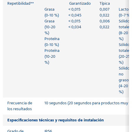
Repetibilidad**
Garantizado
Típica
Grasa
< 0,015
0,007
Lactos
(0-10 %)
< 0,045
0,022
(0-7 %)
Grasa
< 0,015
0,006
Sólidos
(10-20
< 0,034
0,022
totales
%)
(8-20
Proteína
%)
(0-10 %)
Sólidos
Proteína
totales
(10-20
(20-25
%)
%)
Sólidos
no
grasos
(4-20
%)
Frecuencia de
10 segundos (20 segundos para productos muy vi
los resultados
Especificaciones técnicas y requisitos de instalación
Grado de
IP56