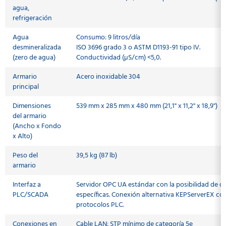
agua,
refrigeración
Agua
Consumo: 9 litros/día
desmineralizada
ISO 3696 grado 3 o ASTM D1193-91 tipo IV.
(zero de agua)
Conductividad (µS/cm) <5,0.
Armario
Acero inoxidable 304
principal
Dimensiones
539 mm x 285 mm x 480 mm (21,1" x 11,2" x 18,9")
del armario
(Ancho x Fondo
x Alto)
Peso del
39,5 kg (87 lb)
armario
Interfaz a
Servidor OPC UA estándar con la posibilidad de de
PLC/SCADA
específicas. Conexión alternativa KEPServerEX co
protocolos PLC.
Conexiones en
Cable LAN: STP mínimo de categoría 5e