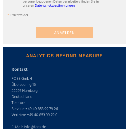
personenbezogenen Daten verarbeiten, finden Sie in
unseren
Datenschutzbestimmungen.
Pflichtfelder
ANMELDEN
ANALYTICS BEYOND MEASURE
Kontakt
FOSS GmbH
Überseering 16
22297 Hamburg
Deutschland
Telefon:
Service: +49 40 853 99 79 26
Vertrieb: +49 40 853 99 79 0
E-Mail: info@foss.de