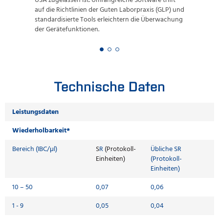
USA zugelassen ist.
Umfangreiche Software trifft
auf die Richtlinien der Guten Laborpraxis (GLP) und
standardisierte Tools erleichtern die Überwachung
der Gerätefunktionen.
Technische Daten
Leistungsdaten
Wiederholbarkeit*
Bereich (IBC/μl)
S
R
(Protokoll-
Übliche SR
Einheiten)
(Protokoll-
Einheiten)
10 – 50
0,07
0,06
1 - 9
0,05
0,04