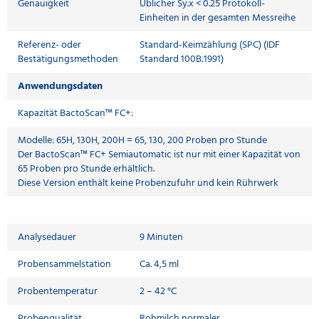
Genauigkeit
Üblicher Sy.x < 0.25 Protokoll-
Einheiten in der gesamten Messreihe
Referenz- oder
Standard-Keimzählung (SPC) (IDF
Bestätigungsmethoden
Standard 100B:1991)
Anwendungsdaten
Kapazität BactoScan™ FC+:
Modelle: 65H, 130H, 200H = 65, 130, 200 Proben pro Stunde
Der BactoScan™ FC+ Semiautomatic ist nur mit einer Kapazität von
65 Proben pro Stunde erhältlich.
Diese Version enthält keine Probenzufuhr und kein Rührwerk
Analysedauer
9 Minuten
Probensammelstation
Ca. 4,5 ml
Probentemperatur
2 – 42 °C
Probenqualität
Rohmilch normaler