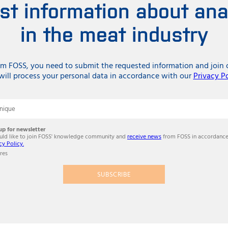
est information about ana
in the meat industry
rom FOSS, you need to submit the requested information and jo
ill process your personal data in accordance with our
Privacy P
onique
up for newsletter
ould like to join FOSS' knowledge community and
receive news
from FOSS in accordance
cy Policy.
res
SUBSCRIBE