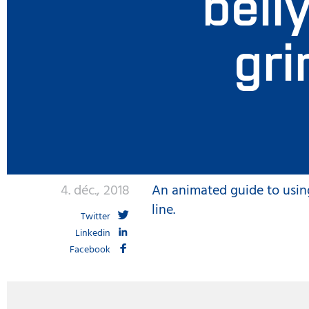
bell
gri
4. déc., 2018
An animated guide to using 
line.
Twitter
Linkedin
Facebook