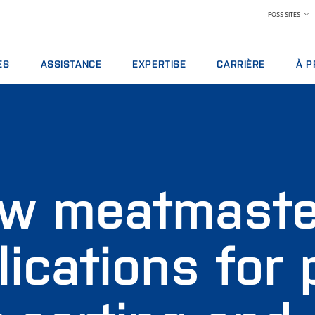
FOSS SITES
ES
ASSISTANCE
EXPERTISE
CARRIÈRE
À P
 DE SERVICE
OFFRES DE SERVICES
INDUSTRIE LAITIÈRE
LES AVANTAGES À TRAV
À P
 D’ANALYSE
SIGNALEMENT D'INCIDENT
ALIMENTATION ANIMALE
TROUVER UN EMPLOI
DÉV
 DE FORMATIONS
CONTACTER L'ASSISTANCE LOCALE
CÉRÉALES, MEUNERIE ET HUILES
RENCONTRER NOTRE ÉQ
PRIX
S NUMÉRIQUES
COMMENTAIRES ET PLAINTES
LABORATOIRES
SCIENCE ET TECHNOLOGI
SALO
BLES, RÉACTIFS ET PIÈCES DE RECHANGE
FORMATIONS FOSS
PRODUITS CARNÉS
ÉTUDIANTS
ACT
w meatmaster
CERTIFICATS
PAIEMENT DU LAIT ET CONTRÔLE DE PERFOR
PRE
VIN
POU
COND
lications for 