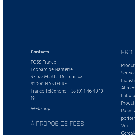
PROD
Contacts
FOSS France
Produi
Ecoparc de Nanterre
Servic
97 rue Martha Desrumaux
Industr
92000 NANTERRE
Alimen
France Téléphone: +33 (0) 1 46 49 19
Labora
19
Produi
Webshop
Paieme
perfo
À PROPOS DE FOSS
Vin
Céréal