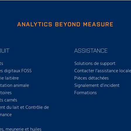
ANALYTICS BEYOND MEASURE
UIT
ASSISTANCE
ts
Solutions de support
es digitaux FOSS
Contacter l’assistance local
ie laitière
Pièces détachées
tation animale
Signalement d’incident
toires
Formations
ts carnés
nt du lait et Contrôle de
rmance
es, meunerie et huiles