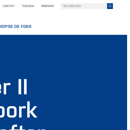
CONTACT
TOOLBOX
WEBSHOP
ROPOS DE FOSS
AILLER CHEZ FOSS
ROPOS DE NOUS
ELOPPEMENT DURABLE
UIPE
 NILS FOSS
E
NS ET SÉMINAIRES
UALITÉS
 II
MANCE
SSE
RQUOI FOSS
ITIONS GÉNÉRALES ET POLITIQUES
pork