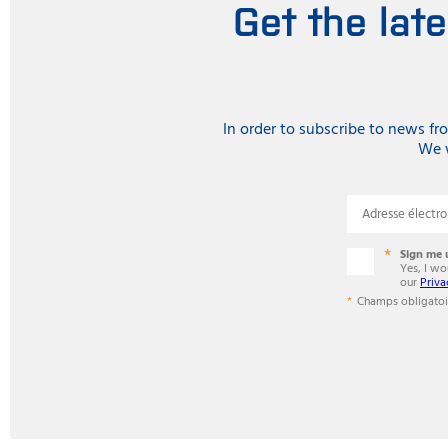
Get the lat
In order to subscribe to news f
We w
Adresse électr
Sign me 
Yes, I w
our
Priva
Champs obligatoi