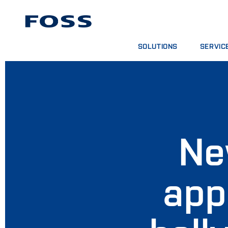
SOLUTIONS
SERVIC
TROUVER UN PRODUIT
CONTRATS
PARCOURIR LES SECTEURS
FORFAITS
FOSS IQX™
SESSIONS
SERVICE
CONSOMMA
Ne
app