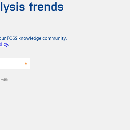
lysis trends
in our FOSS knowledge community.
olicy
.
 with