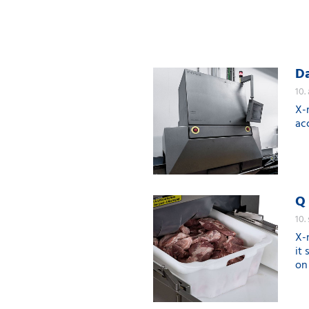
Da
10.
X-
ac
Q 
10.
X-r
it
on