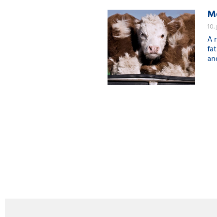
Me
10.
A 
fa
an