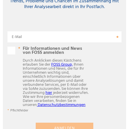
Trends, Probleme und Chancen im Zusammenhang mit
Ihrer Analysearbeit direkt in Ihr Postfach.
E-Mail
Für Informationen und News
von FOSS anmelden
Durch Anklicken dieses Kästchens
erlauben Sie der
FOSS Group,
Ihnen
Informationen und News, die für Ihr
Unternehmen wichtig sind,
einschließlich Informationen über
unsere Analyselösungen und damit
verbundene Services, per E-Mail oder
via SoMe zuzusenden. Sie können Ihre
Zustimmung
hier
jederzeit widerrufen.
Wie wir Ihre personenbezogenen
Daten verarbeiten, finden Sie in
unseren
Datenschutzbestimmungen
Pflichtfelder
ANMELDEN