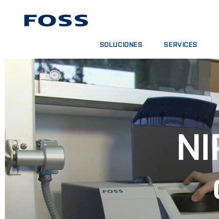
SOLUCIONES
SERVICES
BUSCADOR DE PRODUCTOS
CONTRATOS DE SER
EXPLORAR SECTORES
PAQUETES DE ANÁL
FOSS IQX™
CURSOS DE FORMA
SERVICIOS DIGITAL
CONSUMPIBLES, RE
NI