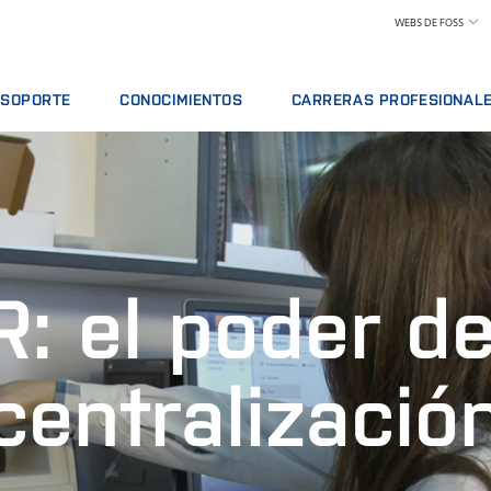
WEBS DE FOSS
SOPORTE
CONOCIMIENTOS
CARRERAS PROFESIONAL
VICIO
OFERTAS DE SERVICIO
LÁCTEOS
POR QUÉ TRABAJAR EN FOSS
ISIS
INFORMAR DE INCIDENTE
PIENSOS Y FORRAJE
ENCONTRAR UN PUESTO DE TRA
CIÓN
CONTACTE CON EL SERVICIO DE SOPORTE
GRANO, HARINAS Y ACEITES
CONOZCA A NUESTRO PERSONA
ES
COMENTARIOS Y QUEJAS
LABORATORIOS
CIENCIA Y TECNOLOGÍA
ACTIVOS Y PIEZAS DE RECAMBIO
CURSOS FORMATIVOS
CARNE
ESTUDIANTES
R: el poder de
CERTIFICADOS
ANÁLISIS DE LECHE CRUDA
VINO
centralizació