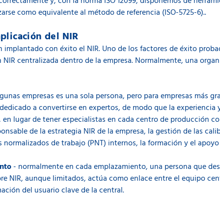
n correctamente y, con la norma ISO 12099, disponemos de herrami
izarse como equivalente al método de referencia (ISO-5725-6)..
aplicación del NIR
mplantado con éxito el NIR. Uno de los factores de éxito probad
n NIR centralizada dentro de la empresa. Normalmente, una organ
lgunas empresas es una sola persona, pero para empresas más gr
 dedicado a convertirse en expertos, de modo que la experiencia
, en lugar de tener especialistas en cada centro de producción 
ponsable de la estrategia NIR de la empresa, la gestión de las cali
normalizados de trabajo (PNT) internos, la formación y el apoyo 
ento
- normalmente en cada emplazamiento, una persona que des
e NIR, aunque limitados, actúa como enlace entre el equipo cent
ación del usuario clave de la central.