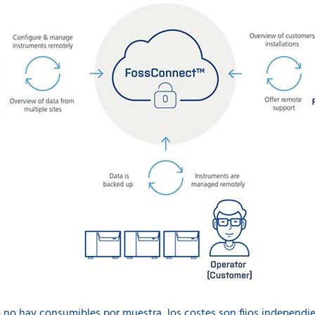
mo no hay consumibles por muestra, los costes son fijos independ