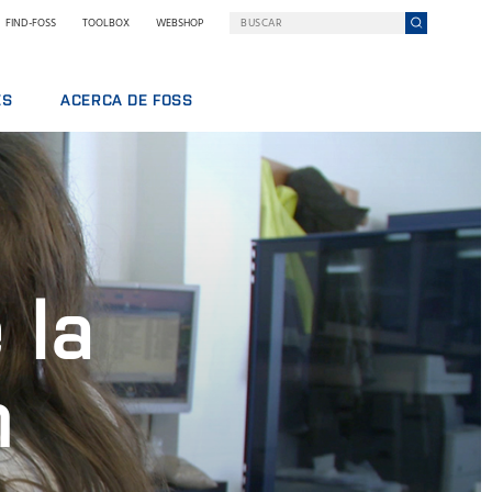
FIND-FOSS
TOOLBOX
WEBSHOP
ES
ACERCA DE FOSS
FOSS EN RESUMEN
BAJO
SOSTENIBILIDAD
L
PREMIOS NILS FOSS
FERIAS Y SEMINARIOS
NOTICIAS
 la
PRENSA
POR QUÉ FOSS
TÉRMINOS Y POLÍTICAS
n