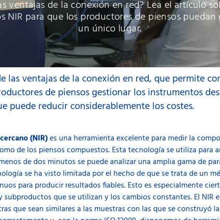
s ventajas de la conexión en red? Lea el artículo s
os NIR para que los productores de piensos puedan 
un único lugar.
de las ventajas de la conexión en red, que permite co
productores de piensos gestionar los instrumentos des
ue puede reducir considerablemente los costes.
 cercano (NIR)
es una herramienta excelente para medir la compos
como de los piensos compuestos. Esta tecnología se utiliza para a
n menos de dos minutos se puede analizar una amplia gama de par
nología se ha visto limitada por el hecho de que se trata de un m
os para producir resultados fiables. Esto es especialmente cierto
y subproductos que se utilizan y los cambios constantes. El NIR e
as que sean similares a las muestras con las que se construyó la