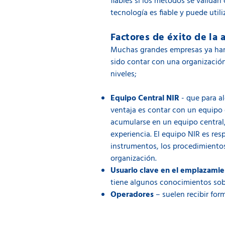
fiables si los métodos se valida
tecnología es fiable y puede util
Factores de éxito de la 
Muchas grandes empresas ya han i
sido contar con una organizació
niveles;
Equipo Central NIR
- que para a
ventaja es contar con un equipo
acumularse en un equipo central
experiencia. El equipo NIR es res
instrumentos, los procedimientos 
organización.
Usuario clave en el emplazami
tiene algunos conocimientos sobr
Operadores
– suelen recibir form