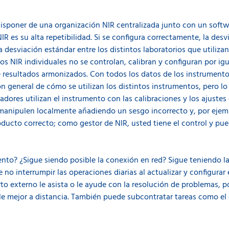
isponer de una organización NIR centralizada junto con un softw
NIR es su alta repetibilidad. Si se configura correctamente, la de
 desviación estándar entre los distintos laboratorios que utiliza
os NIR individuales no se controlan, calibran y configuran por ig
de resultados armonizados. Con todos los datos de los instrumen
ón general de cómo se utilizan los distintos instrumentos, pero l
adores utilizan el instrumento con las calibraciones y los ajuste
 manipulen localmente añadiendo un sesgo incorrecto y, por ejem
roducto correcto; como gestor de NIR, usted tiene el control y pue
nto? ¿Sigue siendo posible la conexión en red? Sigue teniendo la 
 no interrumpir las operaciones diarias al actualizar y configurar
to externo le asista o le ayude con la resolución de problemas, p
 mejor a distancia. También puede subcontratar tareas como el de