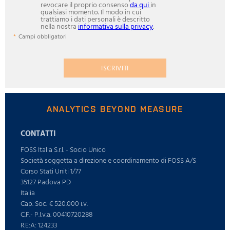
revocare il proprio consenso
da qui
in
qualsiasi momento. Il modo in cui
trattiamo i dati personali è descritto
nella nostra
informativa sulla privacy
.
Campi obbligatori
ISCRIVITI
ANALYTICS BEYOND MEASURE
CONTATTI
FOSS Italia S.r.l. - Socio Unico
Società soggetta a direzione e coordinamento di FOSS A/S
Corso Stati Uniti 1/77
35127 Padova PD
Italia
Cap. Soc. € 520.000 i.v.
C.F.- P.I.v.a. 00410720288
R.E:A: 124233