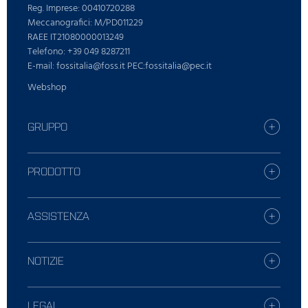
Reg. Imprese: 00410720288
Meccanografici: M/PD011229
RAEE IT21080000013249
Telefono: +39 049 8287211
E-mail: fossitalia@foss.it PEC:fossitalia@pec.it
Webshop
GRUPPO
Carriera
Trova la tua fliale FOSS
PRODOTTO
Stampa
Tutte le soluzioni
Sostenibilitá
Servizi digitali
ASSISTENZA
FOSS Chi siamo
Lattiero caseario
SmartCare
Mangimi e foraggi
Contattate L'Assistenza locale
NOTIZIE
Analisi chimiche
Offerte di assistenza
Carni
Mangimi e foraggi
Segnalazione problemi
Laboratori analisi latte
Lattiero Caseario
LEGAL