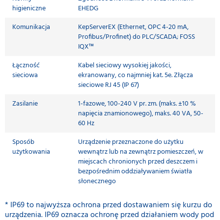
higieniczne
EHEDG
Komunikacja
KepServerEX (Ethernet, OPC 4-20 mA,
Profibus/Profinet) do PLC/SCADA; FOSS
IQX™
Łączność
Kabel sieciowy wysokiej jakości,
sieciowa
ekranowany, co najmniej kat. 5e. Złącza
sieciowe RJ 45 (IP 67)
Zasilanie
1-fazowe, 100-240 V pr. zm. (maks. ±10 %
napięcia znamionowego), maks. 40 VA, 50-
60 Hz
Sposób
Urządzenie przeznaczone do użytku
użytkowania
wewnątrz lub na zewnątrz pomieszczeń, w
miejscach chronionych przed deszczem i
bezpośrednim oddziaływaniem światła
słonecznego
* IP69 to najwyższa ochrona przed dostawaniem się kurzu do
urządzenia. IP69 oznacza ochronę przed działaniem wody pod