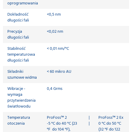
oprogramowania
Dokładność
<0,5 nm
długości fali
Precyzja
<0,02 nm
długości fali
Stabilność
< 0,01 nm/°C
temperaturowa
długości fali
Składniki
< 60 mikro AU
szumowe widma
Wibracje -
0,4 Grms
wymaga
przytwierdzenia
światłowodu
Temperatura
ProFoss™ 2
|
ProFoss™ 2 Ex
otoczenia
-5 °C do 40 °C (23
|
0 °C do 50 °C
°F do 104 °F),
(32 °F do 122