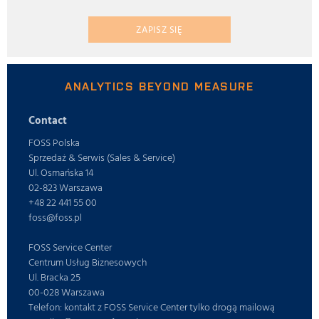
ZAPISZ SIĘ
ANALYTICS BEYOND MEASURE
Contact
FOSS Polska
Sprzedaż & Serwis (Sales & Service)
Ul. Osmańska 14
02-823 Warszawa
+48 22 441 55 00
foss@foss.pl
FOSS Service Center
Centrum Usług Biznesowych
Ul. Bracka 25
00-028 Warszawa
Telefon: kontakt z FOSS Service Center tylko drogą mailową