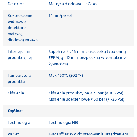
Detektor
Matryca diodowa - InGaAs
Rozproszenie
1,1 nm/piksel
widmowe,
detektor z
matrycą
diodową InGaAs
Interfejs linii
Sapphire, śr. 45 mm, z uszczelką typu oring
produkcyjnej
FFPM, gr. 12 mm, bezpieczną w kontakcie z
żywnością
Temperatura
Mak. 150°C (302 °F)
produktu
Ciśnienie
Ciśnienie produkcyjne < 21 bar (< 305 PSI).
Ciśnienie uderzeniowe < 50 bar (< 725 PSI)
Ogólne:
Technologia
Technologia NIR
Pakiet
ISIscan™ NOVA do sterowania urządzeniem