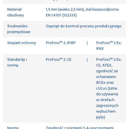
Materiał
1,5 mm (wieko 2,5 mm), stal kwasoodporna
obudowy
EN 1.4301 (SS2333)
Środowisko
Osprzęt do kontroli procesu produkcyjnego
przemysłowe
Stopień ochrony
ProFoss™ 2: IP69*
|
ProFoss™ 2 Ex:
IP6X
Standardy i
ProFoss™ 2: CE
|
ProFoss™ 2 Ex:
normy
CE, ATEX,
zgodność ze
schematem
IECEx oraz
cULus (zatw.
do używania
w strefach
zagrożonych
wybuchem
pyłu)
Normy
Zgodność z normami 3-A oraz normami