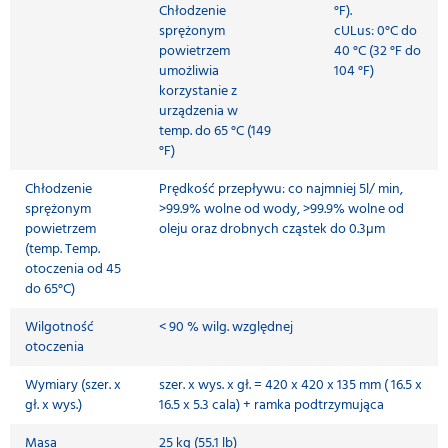
Chłodzenie
°F).
sprężonym
cULus: 0°C do
powietrzem
40 °C (32 °F do
umożliwia
104 °F)
korzystanie z
urządzenia w
temp. do 65 °C (149
°F)
Chłodzenie
Prędkość przepływu: co najmniej 5l/ min,
sprężonym
>99.9% wolne od wody, >99.9% wolne od
powietrzem
oleju oraz drobnych cząstek do 0.3µm
(temp. Temp.
otoczenia od 45
do 65°C)
Wilgotność
< 90 % wilg. względnej
otoczenia
Wymiary (szer. x
szer. x wys. x gł. = 420 x 420 x 135 mm ( 16.5 x
gł. x wys.)
16.5 x 5.3 cala) + ramka podtrzymująca
Masa
25 kg (55.1 lb)