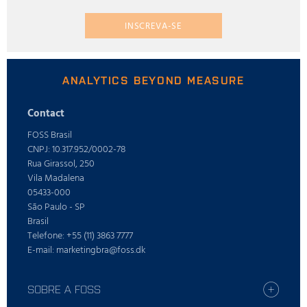
INSCREVA-SE
ANALYTICS BEYOND MEASURE
Contact
FOSS Brasil
CNPJ: 10.317.952/0002-78
Rua Girassol, 250
Vila Madalena
05433-000
São Paulo - SP
Brasil
Telefone: +55 (11) 3863 7777
E-mail: marketingbra@foss.dk
SOBRE A FOSS