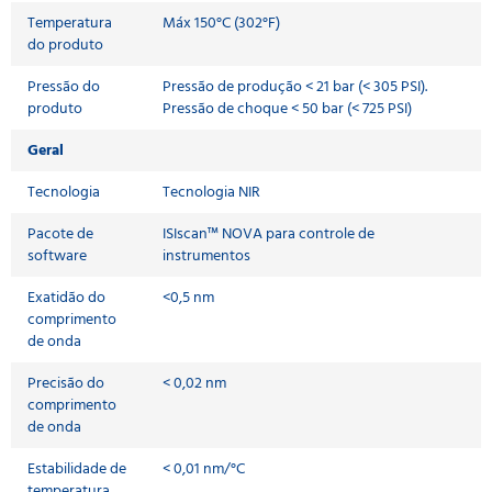
Temperatura
Máx 150°C (302°F)
do produto
Pressão do
Pressão de produção < 21 bar (< 305 PSI).
produto
Pressão de choque < 50 bar (< 725 PSI)
Geral
Tecnologia
Tecnologia NIR
Pacote de
ISIscan™ NOVA para controle de
software
instrumentos
Exatidão do
<0,5 nm
comprimento
de onda
Precisão do
< 0,02 nm
comprimento
de onda
Estabilidade de
< 0,01 nm/°C
temperatura