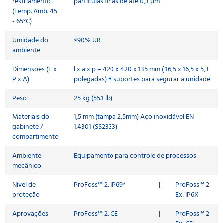
resfriamento
partículas finas de até 0,3 μm
(Temp. Amb. 45
- 65°C)
Umidade do
<90% UR
ambiente
Dimensões (L x
l x a x p = 420 x 420 x 135 mm ( 16,5 x 16,5 x 5,3
P x A)
polegadas) + suportes para segurar a unidade
Peso
25 kg (55.1 lb)
Materiais do
1,5 mm (tampa 2,5mm) Aço inoxidável EN
gabinete /
1.4301 (SS2333)
compartimento
Ambiente
Equipamento para controle de processos
mecânico
Nível de
ProFoss™ 2: IP69*
|
ProFoss™ 2
proteção
Ex: IP6X
Aprovações
ProFoss™ 2: CE
|
ProFoss™ 2