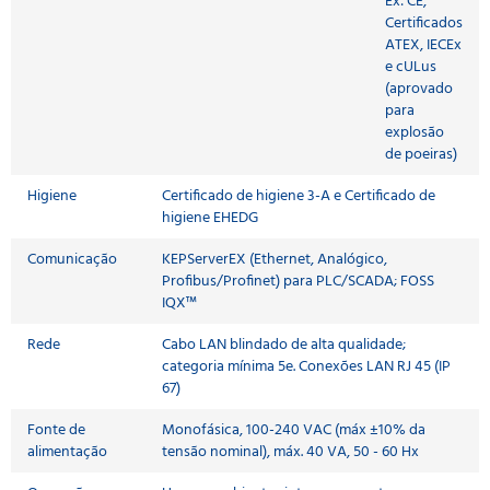
Ex: CE,
Certificados
ATEX, IECEx
e cULus
(aprovado
para
explosão
de poeiras)
Higiene
Certificado de higiene 3-A e Certificado de
higiene EHEDG
Comunicação
KEPServerEX (Ethernet, Analógico,
Profibus/Profinet) para PLC/SCADA; FOSS
IQX™
Rede
Cabo LAN blindado de alta qualidade;
categoria mínima 5e. Conexões LAN RJ 45 (IP
67)
Fonte de
Monofásica, 100-240 VAC (máx ±10% da
alimentação
tensão nominal), máx. 40 VA, 50 - 60 Hx