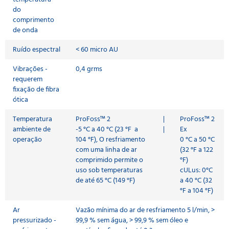
do
comprimento
de onda
Ruído espectral
< 60 micro AU
Vibrações -
0,4 grms
requerem
fixação de fibra
ótica
Temperatura
ProFoss™ 2
|
ProFoss™ 2
ambiente de
-5 °C a 40 °C (23 °F a
|
Ex
operação
104 °F), O resfriamento
0 °C a 50 °C
com uma linha de ar
(32 °F a 122
comprimido permite o
°F)
uso sob temperaturas
cULus: 0°C
de até 65 °C (149 °F)
a 40 °C (32
°F a 104 °F)
Ar
Vazão mínima do ar de resfriamento 5 l/min, >
pressurizado -
99,9 % sem água, > 99,9 % sem óleo e