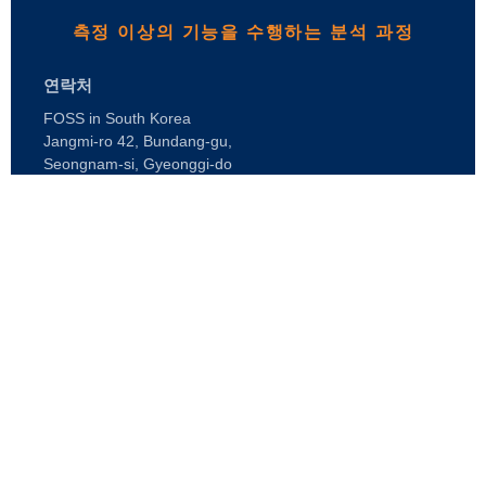
측정 이상의 기능을 수행하는 분석 과정
연락처
FOSS in South Korea
Jangmi-ro 42, Bundang-gu,
Seongnam-si, Gyeonggi-do
South Korea 전화: +82 31 709 9591
이메일: info@foss.co.kr
Webshop
FOSS 소개
채용
FOSS 사무실 찾기
제품
언론
제품
지속가능성
디지털 서비스
고객지원
FOSS는 누구인가
낙농업
케어 솔루션