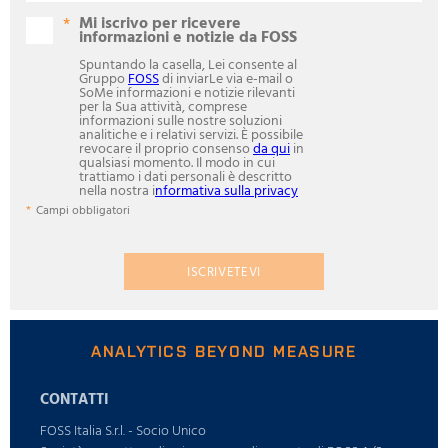
Mi iscrivo per ricevere
informazioni e notizie da FOSS
Spuntando la casella, Lei consente al
Gruppo
FOSS
di inviarLe via e-mail o
SoMe informazioni e notizie rilevanti
per la Sua attività, comprese
informazioni sulle nostre soluzioni
analitiche e i relativi servizi. È possibile
revocare il proprio consenso
da qui
in
qualsiasi momento. Il modo in cui
trattiamo i dati personali è descritto
nella nostra i
nformativa sulla privacy
Campi obbligatori
ISCRIVETEVI
ANALYTICS BEYOND MEASURE
CONTATTI
FOSS Italia S.r.l. - Socio Unico