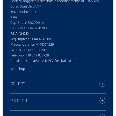
Società soggetta a direzione e coordinamento di FOSS A/S
Corso Stati Uniti 1/77
35127 Padova PD
Italia
Cap. Soc. € 520.000 i.v.
C.F.- P.I.v.a. 00410720288
R.E:A: 124233
Reg. Imprese: 00410720288
Meccanografici: M/PD011229
RAEE IT21080000013249
Telefono: +39 049 8287211
E-mail: fossitalia@foss.it PEC:fossitalia@pec.it
Webshop
GRUPPO
Carriera
Trova la tua fliale FOSS
PRODOTTO
Stampa
Tutte le soluzioni
Sostenibilitá