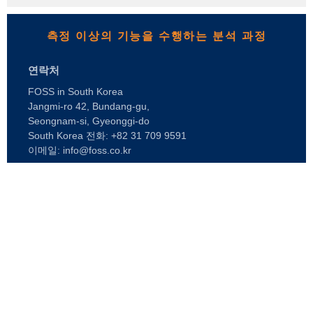
측정 이상의 기능을 수행하는 분석 과정
연락처
FOSS in South Korea
Jangmi-ro 42, Bundang-gu,
Seongnam-si, Gyeonggi-do
South Korea 전화: +82 31 709 9591
이메일: info@foss.co.kr
Webshop
FOSS 소개
채용
FOSS 사무실 찾기
제품
언론
제품
지속가능성
디지털 서비스
고객지원
FOSS는 누구인가
낙농업