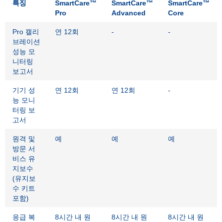
특징
SmartCare™
SmartCare™
SmartCare™
Pro
Advanced
Core
Pro 캘리
연 12회
-
-
브레이션
성능 모
니터링
보고서
기기 성
연 12회
연 12회
-
능 모니
터링 보
고서
원격 및
예
예
예
방문 서
비스 유
지보수
(유지보
수 키트
포함)
응급 복
8시간 내 원
8시간 내 원
8시간 내 원