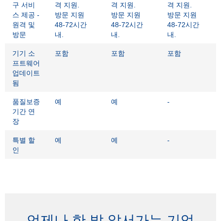
구 서비
격 지원.
격 지원.
격 지원.
스 제공 -
방문 지원
방문 지원
방문 지원
원격 및
48-72시간
48-72시간
48-72시간
방문
내.
내.
내.
기기 소
포함
포함
포함
프트웨어
업데이트
됨
품질보증
예
예
-
기간 연
장
특별 할
예
예
-
인
언제나 한 발 앞서가는 기업