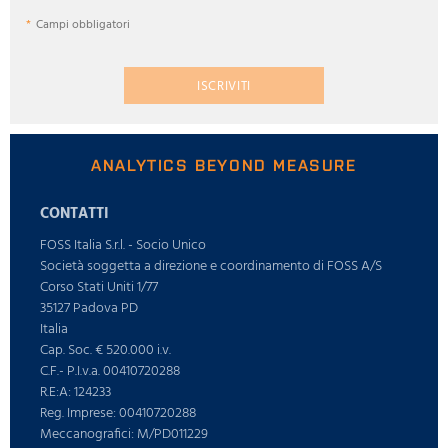
Campi obbligatori
ISCRIVITI
ANALYTICS BEYOND MEASURE
CONTATTI
FOSS Italia S.r.l. - Socio Unico
Società soggetta a direzione e coordinamento di FOSS A/S
Corso Stati Uniti 1/77
35127 Padova PD
Italia
Cap. Soc. € 520.000 i.v.
C.F.- P.I.v.a. 00410720288
R.E:A: 124233
Reg. Imprese: 00410720288
Meccanografici: M/PD011229