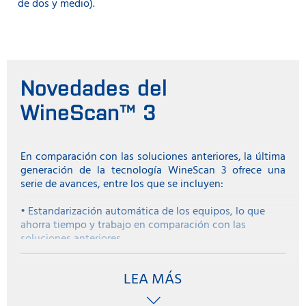
de dos y medio).
Novedades del
WineScan™ 3
En comparación con las soluciones anteriores, la última
generación de la tecnología WineScan 3 ofrece una
serie de avances, entre los que se incluyen:
•
Estandarización automática de los equipos, lo que
ahorra tiempo y trabajo en comparación con las
soluciones anteriores.
• Un muestreador automático de alto rendimiento que
puede analizar más de 130 muestras por hora.
LEA MÁS
• Una gama cada vez mayor de opciones de análisis,
como taninos y nitrógeno asimilable por la levadura,