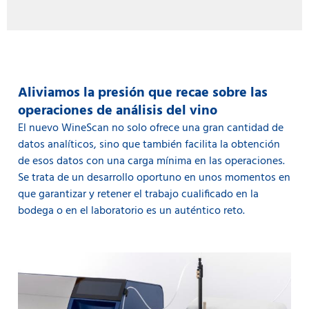
durante la fermentación.
• Alta repetibilidad de los resultados, lo que evita la
necesidad de ejecutar réplicas para comprobar los
resultados.
• Diagnósticos inteligentes que ayudan a agilizar el
trabajo de mantenimiento.
• Mediciones de SO
más rápidas y sencillas.
2
Aliviamos la presión que recae sobre las
•
Un sistema de flujo robusto que ayuda a manipular
operaciones de análisis del vino
con mayor facilidad muestras complicadas como, por
ejemplo, la uva.
El nuevo WineScan no solo ofrece una gran cantidad de
datos analíticos, sino que también facilita la obtención
de esos datos con una carga mínima en las operaciones.
Se trata de un desarrollo oportuno en unos momentos en
que garantizar y retener el trabajo cualificado en la
bodega o en el laboratorio es un auténtico reto.