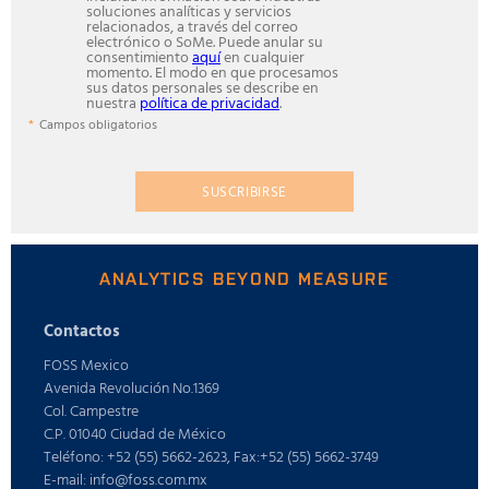
soluciones analíticas y servicios
relacionados, a través del correo
electrónico o SoMe. Puede anular su
consentimiento
aquí
en cualquier
momento. El modo en que procesamos
sus datos personales se describe en
nuestra
política de privacidad
.
Campos obligatorios
SUSCRIBIRSE
ANALYTICS BEYOND MEASURE
Contactos
FOSS Mexico
Avenida Revolución No.1369
Col. Campestre
C.P. 01040 Ciudad de México
Teléfono: +52 (55) 5662-2623, Fax:+52 (55) 5662-3749
E-mail: info@foss.com.mx