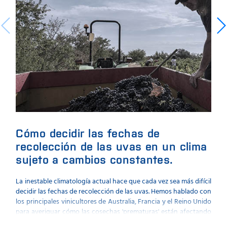
Cómo decidir las fechas de
An
recolección de las uvas en un clima
Intr
sujeto a cambios constantes.
para 
y vin
La inestable climatología actual hace que cada vez sea más difícil
decidir las fechas de recolección de las uvas. Hemos hablado con
los principales vinicultores de Australia, Francia y el Reino Unido
para averiguar cómo las cosechas 'prematuras' están afectando
a la calidad de la uva.