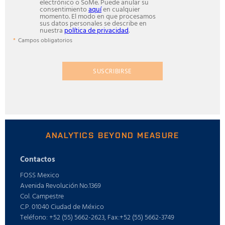
electrónico o SoMe. Puede anular su
consentimiento
aquí
en cualquier
momento. El modo en que procesamos
sus datos personales se describe en
nuestra
política de privacidad
.
Campos obligatorios
SUSCRIBIRSE
ANALYTICS BEYOND MEASURE
Contactos
FOSS Mexico
Avenida Revolución No.1369
Col. Campestre
C.P. 01040 Ciudad de México
Teléfono: +52 (55) 5662-2623, Fax:+52 (55) 5662-3749