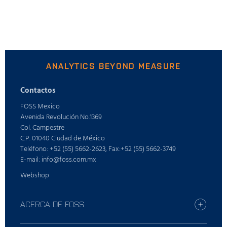
ANALYTICS BEYOND MEASURE
Contactos
FOSS Mexico
Avenida Revolución No.1369
Col. Campestre
C.P. 01040 Ciudad de México
Teléfono: +52 (55) 5662-2623, Fax:+52 (55) 5662-3749
E-mail: info@foss.com.mx
Webshop
ACERCA DE FOSS
Carreras profesionales