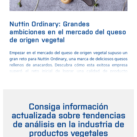
Nuttin Ordinary: Grandes
El 
ambiciones en el mercado del queso
dis
de origen vegetal
de
Empezar en el mercado del queso de origen vegetal supuso un
FOSS
gran reto para Nuttin Ordinary, una marca de deliciosos quesos
anal
rellenos de anacardos. Descubra cómo esta exitosa empresa
FT3.
superó el reto inicial de lograr una calidad de producto
uniforme.
Consiga información
actualizada sobre tendencias
de análisis en la industria de
productos vegetales